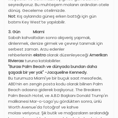
seyrediyoruz. Bu muhteşem molanın ardından otele
dönüş. Geceleme otelimizde.
Not
: Kış aylarında güneş erken battığı için gün
batımı Key West’te yapılabilir.
3. Gün Miami
Sabah kahvaltıdan sonra alışveriş yapmak,
dinlenmek, denize girmek ve çevreyi tanımak için
serbest zaman. Arzu edenler
rehberlerinin
ekstra
olarak düzenleyeceği
Amerikan
Rivierası
turuna katılabilirler.
"Burası Palm Beach ve dünyada bundan daha
şaşaalı bir yer yok" -Jacqueline Kennedy.
Bu turumuza Miami'ye bir buçuk saat mesafede,
ABD’nin en zengin posta kodu olarak bilinen Palm
Beach adasına giderek başlıyoruz. The Breakers
Palm Beach Hotel, ve A.B.D Başkanı Donald Trump'ın
malikanesi Mar-o-Lago'yu gördükten sonra, ünlü
Worth Avenue'da fotoğraf ve kahve
molası veriyoruz. Şık butik ve mağazaların sıralandığı