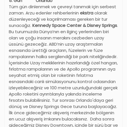
5. Gün Orlando
Tüm gün dinlenmek ve çevreyi tanımak için serbest
zaman. Arzu edenler rehberlerinin
ekstra
olarak
düzenleyeceği ve kaçırılmaması gereken bir tur
sunacağız.
Kennedy Space Center & Disney Springs
.
Bu turumuzda Dünya’nın en ilginç yerlerinden biri
olan ve çoğu insanın merakını cezbeden uzay
üssünü gezeceğiz. ABD’nin uzay araştırmaları
esnasında ürettiği araçların, füzelerin ve füze
rampalarının halka sergilendiği bir park niteliğindedir.
İçerisinde Uzay mekiklerinin hazırlandığı özel hangarı,
fırlatma rampalarının ve de Apollo programının aya
seyahat etmiş olan bir roketinin fırlatma
esnasındaki canlı simülasyonunu kontrol odasından
izleyebileceğiniz ve 100 metre uzunluğundaki gerçek
Apollo roketini ayrıntılarıyla yakında inceleme
fırsatını bulabilirsiniz. Tur sonrası Orlando'daya geri
dönüş ve Disney Springs Gece turuna başlayacağız.
İlk önce gideceğimiz alışveriş merkezinde bölgenin
en ucuz alışveriş imkanını bulacaksınız. Daha sonra
gideceğimiz Disney Downtown, içinde bir sürü bar ve