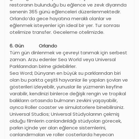
restoranın bulunduğu bu eğlence ve zevk diyarında
senenin 365 günü eğlenceleri düzenlenmektedir.
Orlando
’
da gece hayatına meraklı olanlar ve
eğlenmek isteyenler için ideal bir yer. Tur sonrası
otelimize transfer. Geceleme otelimizde.
6. Gün Orlando
Tüm gün dinlenmek ve çevreyi tanımak için serbest
zaman. Arzu edenler Sea World veya Universal
Parklarından birine gidebilirler.
Sea Word; Dünyanın en büyük su parklarından biri
olan bu parkta çeşitli hayvanlar ile yapılan şovları ve
gösterileri izleyebilir, yunuslar ile yüzmenin keyfine
varabilir, kendinizi binlerce değişik rengin ve tropikal
balıkların ortasında bulmanın zevkini yaşayabilir,
ayrıca Roller coaster ve simulatorlere binebilirsiniz.
Universal Studios; Universal Stüdyolarının çekmiş
olduğu filmlerin canlandırıldığı stüdyoları görecek,
parkın içinde yer alan eğlence sistemlerini,
canlandırmaları ve roller costerlarda heyecan