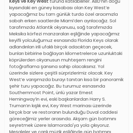
Keys ve Key West
turuna katılabilirler. ABD’nin doğu
kıyısındaki en güney kasabası olan Key West’e
yapacağımız bu tam günlük turda özel aracımızla
sabah erken saatlerde Miami’den ayrılacağız. Sol
tarafımızda Atlantik okyanusu, sağ tarafımızda
Meksika körfezi manzaraları eşliğinde yapacağımız
keyifli yolculuğumuz esnasında Florida Keys olarak
adlandırılan irili ufaklı birçok adacıktan geçecek,
bunları birbirine bağlayan kilometrelerce uzunluktaki
köprülerden okyanusun muhteşem rengini
fotoğraflama şansına sahip olacaksınız. Yol
üzerinde sizlere çeşitli sürprizlerimiz olacak. Key
West’e varışımızda burayı tanıtan kısa bir panoramik
şehir turu yapacağız. Bu turumuz esnasında
Southernmost Point, ünlü yazar Ernest
Hemingway’in evi, eski başkanlardan Harry S.
Truman’ın kışlık evi, Key West marinası üzerinde
birçok bar ve restoranın bulunduğu Duval caddesi
göreceğimiz yerler arasında. Akşam gün batımını
seyretmek üzere Islamorada'ya yola çıkıyoruz.
Meşaleler ve canlı müzik eşliğinde gün batımını