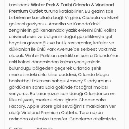
tanıtacak
Winter Park & Tarihi Orlando & Vineland
Premium Outlet
turuna katılabilirler. Bu gezimizde
birbirlerine kanallarla bağlı Virginia, Osceola ve Mizell
gollerini geziyoruz. Amerika ve Kanada’daki
zenginlerin göl kenarındaki yazlık evlerini ünlü Rollins
üniversitesini ve bölgenin doğal güzellikleriyle göl
hayatını göreceğiz ve butik restoranlar, kafeler ve
dükkanları ile ünlü Park Avenue'de serbest vaktimiz
olacak. Winter Parktan ayrıldıktan sonra Orlando’nun
eski koloni döneminden kalma yerleşimlerin
bulunduğu bölgeden geçerek Orlando şehir
merkezindeki ünlü kilise caddesi, Orlando Magic
basketbol takımının sahası Amway Stadyumunu
gördükten sonra Eola gölünde fotoğraf molası
veriyoruz. Bu turumuzun son durağı Orlandonun en
lüks alışveriş merkezi olan, içinde Cheesecake
Factory, Apple Store gibi sevdiğimiz markaların yer
aldığı Vineland Premium Outlets. Turumuzun
ardından otelimize transfer. Geceleme otelimizde.