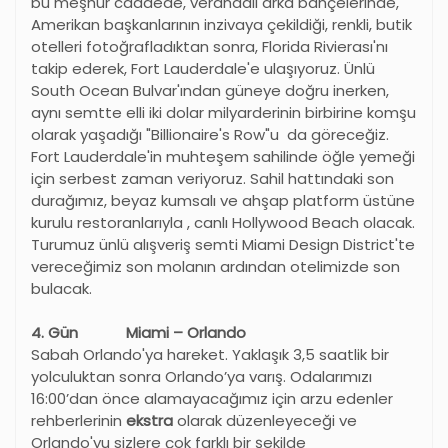
bu meşhur caddede, verandalı arka bahçelerinde,
Amerikan başkanlarının inzivaya çekildiği, renkli, butik
otelleri fotoğrafladıktan sonra, Florida Rivierası'nı
takip ederek, Fort Lauderdale'e ulaşıyoruz. Ünlü
South Ocean Bulvar'ından güneye doğru inerken,
aynı semtte elli iki dolar milyarderinin birbirine komşu
olarak yaşadığı "Billionaire's Row"u da göreceğiz.
Fort Lauderdale'in muhteşem sahilinde öğle yemeği
için serbest zaman veriyoruz. Sahil hattındaki son
durağımız, beyaz kumsalı ve ahşap platform üstüne
kurulu restoranlarıyla , canlı Hollywood Beach olacak.
Turumuz ünlü alışveriş semti Miami Design District'te
vereceğimiz son molanın ardından otelimizde son
bulacak.
4. Gün Miami – Orlando
Sabah Orlando'ya hareket. Yaklaşık 3,5 saatlik bir
yolculuktan sonra Orlando’ya varış. Odalarımızı
16:00’dan önce alamayacağımız için arzu edenler
rehberlerinin
ekstra
olarak düzenleyeceği ve
Orlando'yu sizlere çok farklı bir şekilde