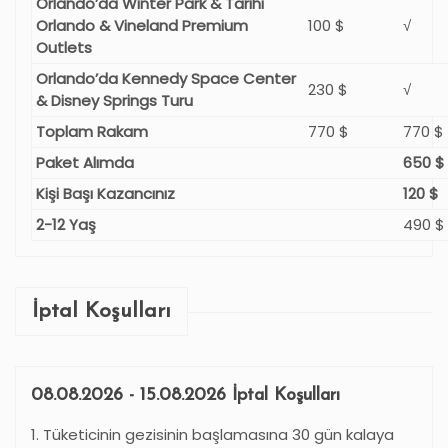
Orlando’da Winter Park & Tarihi
Orlando & Vineland Premium
100 $
√
Outlets
Orlando’da Kennedy Space Center
230 $
√
& Disney Springs Turu
Toplam Rakam
770 $
770 $
Paket Alımda
650 $
Kişi Başı Kazancınız
120 $
2-12 Yaş
490 $
İptal Koşulları
08.08.2026 - 15.08.2026 İptal Koşulları
1. Tüketicinin gezisinin başlamasına 30 gün kalaya