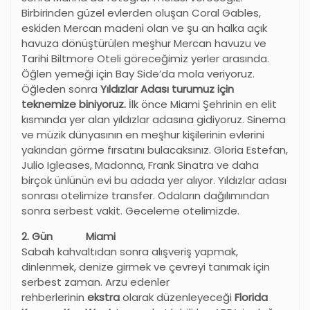
Birbirinden güzel evlerden oluşan Coral Gables,
eskiden Mercan madeni olan ve şu an halka açık
havuza dönüştürülen meşhur Mercan havuzu ve
Tarihi Biltmore Oteli göreceğimiz yerler arasında.
Öğlen yemeği için Bay Side’da mola veriyoruz.
Öğleden sonra
Yıldızlar Adası turumuz için
teknemize biniyoruz.
İlk önce Miami Şehrinin en elit
kısmında yer alan yıldızlar adasına gidiyoruz. Sinema
ve müzik dünyasının en meşhur kişilerinin evlerini
yakından görme fırsatını bulacaksınız. Gloria Estefan,
Julio Igleases, Madonna, Frank Sinatra ve daha
birçok ünlünün evi bu adada yer alıyor. Yıldızlar adası
sonrası otelimize transfer. Odaların dağılımından
sonra serbest vakit. Geceleme otelimizde.
2. Gün Miami
Sabah kahvaltıdan sonra alışveriş yapmak,
dinlenmek, denize girmek ve çevreyi tanımak için
serbest zaman. Arzu edenler
rehberlerinin
ekstra
olarak düzenleyeceği
Florida