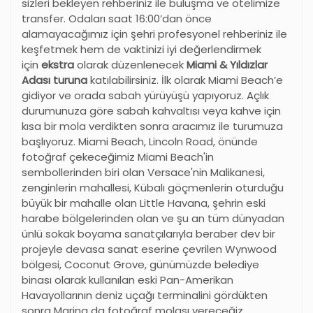
sizleri bekleyen rehberiniz ile buluşma ve otelimize
transfer. Odaları saat 16:00’dan önce
alamayacağımız için şehri profesyonel rehberiniz ile
keşfetmek hem de vaktinizi iyi değerlendirmek
için
ekstra
olarak düzenlenecek
Miami & Yıldızlar
Adası turuna
katılabilirsiniz. İlk olarak Miami Beach’e
gidiyor ve orada sabah yürüyüşü yapıyoruz. Açlık
durumunuza göre sabah kahvaltısı veya kahve için
kısa bir mola verdikten sonra aracımız ile turumuza
başlıyoruz. Miami Beach, Lincoln Road, önünde
fotoğraf çekeceğimiz Miami Beach'in
sembollerinden biri olan Versace'nin Malikanesi,
zenginlerin mahallesi, Kübalı göçmenlerin oturduğu
büyük bir mahalle olan Little Havana, şehrin eski
harabe bölgelerinden olan ve şu an tüm dünyadan
ünlü sokak boyama sanatçılarıyla beraber dev bir
projeyle devasa sanat eserine çevrilen Wynwood
bölgesi, Coconut Grove, günümüzde belediye
binası olarak kullanılan eski Pan-Amerikan
Havayollarının deniz uçağı terminalini gördükten
sonra Marina da fotoğraf molası vereceğiz.