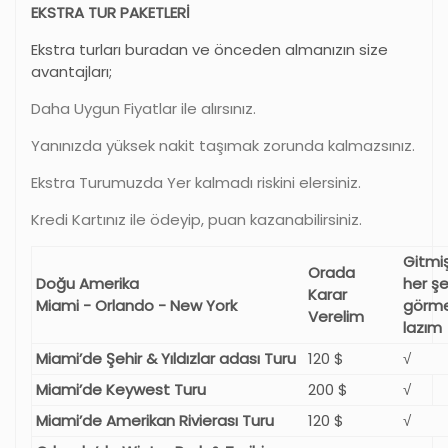
EKSTRA TUR PAKETLERİ
Ekstra turları buradan ve önceden almanızın size
avantajları;
Daha Uygun Fiyatlar ile alırsınız.
Yanınızda yüksek nakit taşımak zorunda kalmazsınız.
Ekstra Turumuzda Yer kalmadı riskini elersiniz.
Kredi Kartınız ile ödeyip, puan kazanabilirsiniz.
Gitmi
Orada
Doğu Amerika
her şe
Karar
Miami - Orlando - New York
görm
Verelim
lazım
Miami’de Şehir & Yıldızlar adası Turu
120 $
√
Miami’de Keywest Turu
200 $
√
Miami’de Amerikan Rivierası Turu
120 $
√