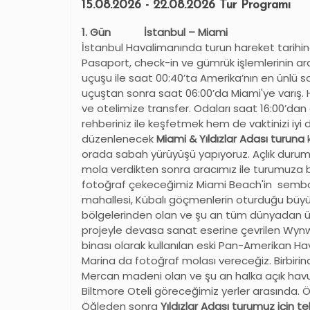
15.08.2026 - 22.08.2026 Tur Programı
1. Gün İstanbul – Miami
İstanbul Havalimanında turun hareket tarihi
Pasaport, check-in ve gümrük işlemlerinin ard
uçuşu ile saat 00:40’ta Amerika
’
nın en ünlü sa
uçuştan sonra saat 06:00’da Miami'ye varış. 
ve otelimize transfer. Odaları saat 16:00’da
rehberiniz ile keşfetmek hem de vaktinizi iyi
düzenlenecek
Miami & Yıldızlar Adası turuna
orada sabah yürüyüşü yapıyoruz. Açlık durumu
mola verdikten sonra aracımız ile turumuza 
fotoğraf çekeceğimiz Miami Beach'in sembolle
mahallesi, Kübalı göçmenlerin oturduğu büyük
bölgelerinden olan ve şu an tüm dünyadan ü
projeyle devasa sanat eserine çevrilen Wy
binası olarak kullanılan eski Pan-Amerikan Ha
Marina da fotoğraf molası vereceğiz. Birbiri
Mercan madeni olan ve şu an halka açık hav
Biltmore Oteli göreceğimiz yerler arasında. 
Öğleden sonra
Yıldızlar Adası turumuz için t