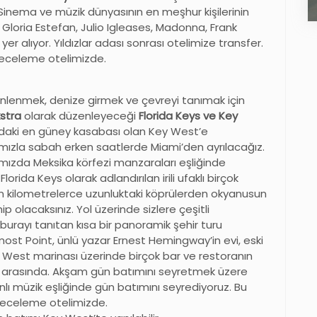
. Sinema ve müzik dünyasının en meşhur kişilerinin
. Gloria Estefan, Julio Igleases, Madonna, Frank
r alıyor. Yıldızlar adası sonrası otelimize transfer.
Geceleme otelimizde.
inlenmek, denize girmek ve çevreyi tanımak için
stra
olarak düzenleyeceği
Florida Keys ve Key
sındaki en güney kasabası olan Key West’e
ızla sabah erken saatlerde Miami’den ayrılacağız.
ımızda Meksika körfezi manzaraları eşliğinde
ida Keys olarak adlandırılan irili ufaklı birçok
an kilometrelerce uzunluktaki köprülerden okyanusun
olacaksınız. Yol üzerinde sizlere çeşitli
burayı tanıtan kısa bir panoramik şehir turu
t Point, ünlü yazar Ernest Hemingway’in evi, eski
ey West marinası üzerinde birçok bar ve restoranın
 arasında. Akşam gün batımını seyretmek üzere
nlı müzik eşliğinde gün batımını seyrediyoruz. Bu
. Geceleme otelimizde.