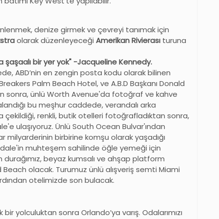
n batımı Key West’te yapılabilir.
inlenmek, denize girmek ve çevreyi tanımak için
stra
olarak düzenleyeceği
Amerikan Rivierası
turuna
şaşaalı bir yer yok" -Jacqueline Kennedy.
e, ABD’nin en zengin posta kodu olarak bilinen
Breakers Palm Beach Hotel, ve A.B.D Başkanı Donald
n sonra, ünlü Worth Avenue'da fotoğraf ve kahve
ıralandığı bu meşhur caddede, verandalı arka
ekildiği, renkli, butik otelleri fotoğrafladıktan sonra,
dale'e ulaşıyoruz. Ünlü South Ocean Bulvar'ından
ar milyarderinin birbirine komşu olarak yaşadığı
erdale'in muhteşem sahilinde öğle yemeği için
on durağımız, beyaz kumsalı ve ahşap platform
od Beach olacak. Turumuz ünlü alışveriş semti Miami
 ardından otelimizde son bulacak.
 bir yolculuktan sonra Orlando’ya varış. Odalarımızı