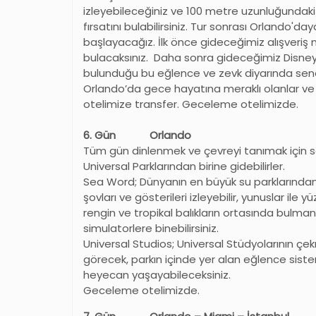
izleyebileceğiniz ve 100 metre uzunluğundaki 
fırsatını bulabilirsiniz. Tur sonrası Orlando'
başlayacağız. İlk önce gideceğimiz alışveriş 
bulacaksınız. Daha sonra gideceğimiz Disney
bulunduğu bu eğlence ve zevk diyarında sen
Orlando
’
da gece hayatına meraklı olanlar ve e
otelimize transfer. Geceleme otelimizde.
6. Gün Orlando
Tüm gün dinlenmek ve çevreyi tanımak için 
Universal Parklarından birine gidebilirler.
Sea Word; Dünyanın en büyük su parklarından b
şovları ve gösterileri izleyebilir, yunuslar ile 
rengin ve tropikal balıkların ortasında bulmanı
simulatorlere binebilirsiniz.
Universal Studios; Universal Stüdyolarının çekm
görecek, parkın içinde yer alan eğlence sistem
heyecan yaşayabileceksiniz.
Geceleme otelimizde.