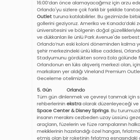
16:00’dan önce alamayacağımız için arzu ede
Orlando'yu sizlere çok farklı bir şekilde tanıt
Outlet
turuna katılabilirler. Bu gezimizde birbi
gollerini geziyoruz. Amerika ve Kanada’daki zen
üniversitesini ve bölgenin doğal güzellikleriyl
ve dükkanları ile ünlü Park Avenue'de serbest
Orlando’nun eski koloni döneminden kalma y
şehir merkezindeki ünlü kilise caddesi, Orl
Stadyumunu gördükten sonra Eola gölünde fo
Orlandonun en lüks alışveriş merkezi olan, i
markaların yer aldığı Vineland Premium Outle
Geceleme otelimizde.
5. Gün Orlando
Tüm gün dinlenmek ve çevreyi tanımak için 
rehberlerinin
ekstra
olarak düzenleyeceği ve 
Space Center & Disney Springs
. Bu turumuzd
insanın merakını cezbeden uzay üssünü gezec
araçların, füzelerin ve füze rampalarının halka
mekiklerinin hazırlandığı özel hangarı, fırla
etmiş olan bir roketinin fırlatma esnasındak