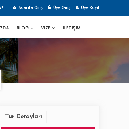
Acente Giriş
Üye Giriş
Üye Kayıt
YE
IZDA
BLOG
VİZE
İLETİŞİM
Tur Detayları