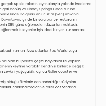
gerçek Apollo roketini ayrıntılarıyla yakında inceleme
daya geri dönüş ve Disney Springs Gece turuna
merkezinde bölgenin en ucuz alışveriş imkanını
 Downtown, içinde bir sürü bar ve restoranın
enin 365 günü eğlenceleri düzenlenmektedir.
ğlenmek isteyenler için ideal bir yer. Tur sonrası
serbest zaman. Arzu edenler Sea World veya
iri olan bu parkta çeşitli hayvanlar ile yapılan
yüzmenin keyfine varabilir, kendinizi binlerce değişik
n zevkini yaşayabilir, ayrıca Roller coaster ve
iş olduğu filmlerin canlandırıldığı stüdyoları
lerini, canlandırmaları ve roller costerlarda