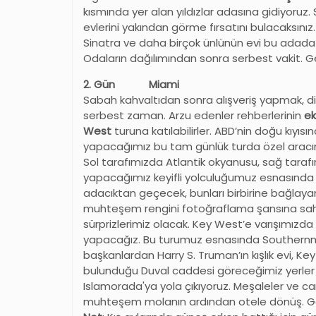
kısmında yer alan yıldızlar adasına gidiyoruz
evlerini yakından görme fırsatını bulacaksınız
Sinatra ve daha birçok ünlünün evi bu adada ye
Odaların dağılımından sonra serbest vakit. 
2. Gün Miami
Sabah kahvaltıdan sonra alışveriş yapmak, d
serbest zaman. Arzu edenler rehberlerinin
ek
West
turuna katılabilirler. ABD’nin doğu kıyı
yapacağımız bu tam günlük turda özel aracım
Sol tarafımızda Atlantik okyanusu, sağ taraf
yapacağımız keyifli yolculuğumuz esnasında Flor
adacıktan geçecek, bunları birbirine bağlay
muhteşem rengini fotoğraflama şansına sahip 
sürprizlerimiz olacak. Key West’e varışımızda 
yapacağız. Bu turumuz esnasında Southernmos
başkanlardan Harry S. Truman’ın kışlık evi, K
bulunduğu Duval caddesi göreceğimiz yerler
Islamorada'ya yola çıkıyoruz. Meşaleler ve ca
muhteşem molanın ardından otele dönüş