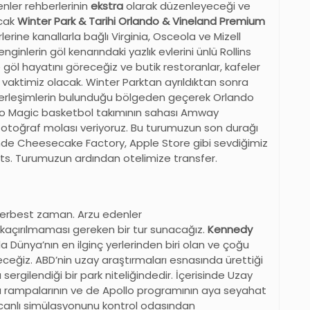
nler rehberlerinin
ekstra
olarak düzenleyeceği ve
acak
Winter Park & Tarihi Orlando & Vineland Premium
rlerine kanallarla bağlı Virginia, Osceola ve Mizell
ginlerin göl kenarındaki yazlık evlerini ünlü Rollins
e göl hayatını göreceğiz ve butik restoranlar, kafeler
 vaktimiz olacak. Winter Parktan ayrıldıktan sonra
erleşimlerin bulunduğu bölgeden geçerek Orlando
ando Magic basketbol takımının sahası Amway
toğraf molası veriyoruz. Bu turumuzun son durağı
çinde Cheesecake Factory, Apple Store gibi sevdiğimiz
ts. Turumuzun ardından otelimize transfer.
serbest zaman. Arzu edenler
kaçırılmaması gereken bir tur sunacağız.
Kennedy
a Dünya’nın en ilginç yerlerinden biri olan ve çoğu
eğiz. ABD’nin uzay araştırmaları esnasında ürettiği
 sergilendiği bir park niteliğindedir. İçerisinde Uzay
tma rampalarının ve de Apollo programının aya seyahat
i canlı simülasyonunu kontrol odasından