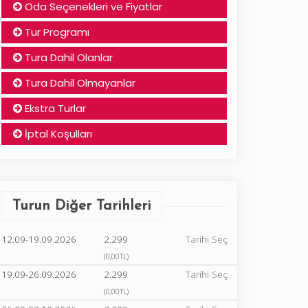
Oda Seçenekleri ve Fiyatlar
Tur Programı
Tura Dahil Olanlar
Tura Dahil Olmayanlar
Ekstra Turlar
İptal Koşulları
Turun Diğer Tarihleri
12.09-19.09.2026
2.299
Tarihi Seç
(0,00TL)
19.09-26.09.2026
2.299
Tarihi Seç
(0,00TL)