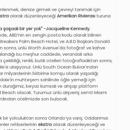
inlenmek, denize girmek ve çevreyi tanımak için
stra
olarak düzenleyeceği
Amerikan Rivierası
turuna
şaşaalı bir yer yok" -Jacqueline Kennedy.
e, ABD’nin en zengin posta kodu olarak bilinen
Breakers Palm Beach Hotel, ve A.B.D Başkanı Donald
n sonra, ünlü Worth Avenue'da fotoğraf ve kahve
ıralandığı bu meşhur caddede, verandalı arka
ekildiği, renkli, butik otelleri fotoğrafladıktan sonra,
dale'e ulaşıyoruz. Ünlü South Ocean Bulvar'ından
ar milyarderinin birbirine komşu olarak yaşadığı
erdale'in muhteşem sahilinde öğle yemeği için
on durağımız, beyaz kumsalı ve ahşap platform
od Beach olacak. Turumuz ünlü alışveriş semti Miami
 ardından otelimizde son bulacak.
 bir yolculuktan sonra Orlando’ya varış. Odalarımızı
nler rehberlerinin
ekstra
olarak düzenleyeceği ve