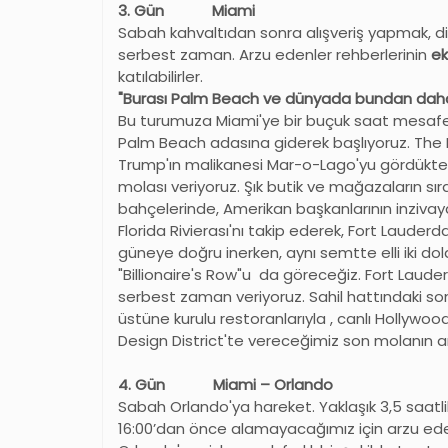
3. Gün Miami
Sabah kahvaltıdan sonra alışveriş yapmak, d
serbest zaman. Arzu edenler rehberlerinin
ek
katılabilirler.
"Burası Palm Beach ve dünyada bundan daha 
Bu turumuza Miami'ye bir buçuk saat mesafed
Palm Beach adasına giderek başlıyoruz. The 
Trump'ın malikanesi Mar-o-Lago'yu gördükte
molası veriyoruz. Şık butik ve mağazaların s
bahçelerinde, Amerikan başkanlarının inzivaya ç
Florida Rivierası'nı takip ederek, Fort Lauder
güneye doğru inerken, aynı semtte elli iki dol
"Billionaire's Row"u da göreceğiz. Fort Laud
serbest zaman veriyoruz. Sahil hattındaki s
üstüne kurulu restoranlarıyla , canlı Hollywo
Design District'te vereceğimiz son molanın
4. Gün Miami – Orlando
Sabah Orlando'ya hareket. Yaklaşık 3,5 saatlik
16:00’dan önce alamayacağımız için arzu ede