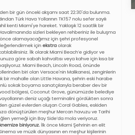
nden bir gün önceki akşamı saat 22:30'da bulunma.
ından Türk Hava Yollarının TK157 nolu sefer sayılı
hil kenti Miami'ye hareket. Yaklaşık 12 saatlik bir
Havalimanında sizleri bekleyen rehberiniz ile buluşma
n önce alamayacağımız için şehri profesyonel
 değerlendirmek için
ekstra
olarak
katılabilirsiniz. İlk olarak Miami Beach’e gidiyor ve
nuza göre sabah kahvaltısı veya kahve için kısa bir
başlıyoruz. Miami Beach, Lincoln Road, önünde
rinden biri olan Versace'nin Malikanesi, zenginlerin
 bir mahalle olan Little Havana, şehrin eski harabe
nlü sokak boyama sanatçılarıyla beraber dev bir
nwood bölgesi, Coconut Grove, günümüzde belediye
vayollarının deniz uçağı terminalini gördükten sonra
nden güzel evlerden oluşan Coral Gables, eskiden
uza dönüştürülen meşhur Mercan havuzu ve Tarihi
Öğlen yemeği için Bay Side’da mola veriyoruz.
eknemize biniyoruz.
İlk önce Miami Şehrinin en elit
. Sinema ve müzik dünyasının en meşhur kişilerinin