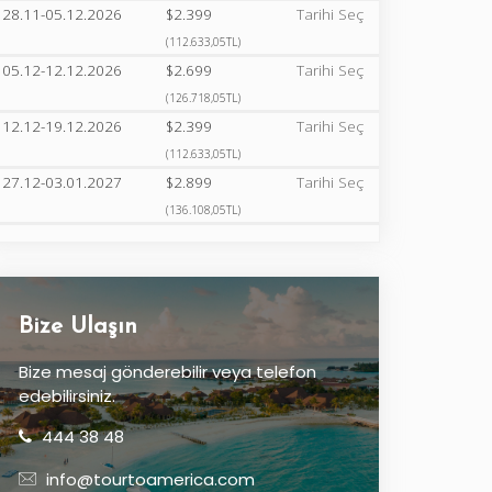
28.11-05.12.2026
$2.399
Tarihi Seç
(112.633,05TL)
05.12-12.12.2026
$2.699
Tarihi Seç
(126.718,05TL)
12.12-19.12.2026
$2.399
Tarihi Seç
(112.633,05TL)
27.12-03.01.2027
$2.899
Tarihi Seç
(136.108,05TL)
Bize Ulaşın
Bize mesaj gönderebilir veya telefon
edebilirsiniz.
444 38 48
info@tourtoamerica.com