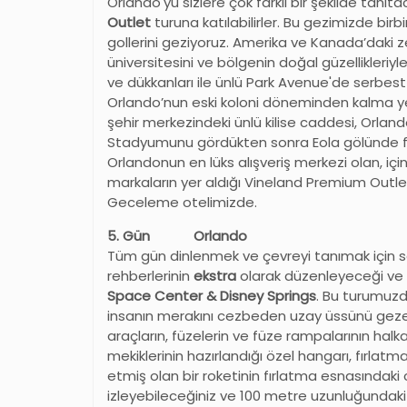
Orlando'yu sizlere çok farklı bir şekilde tanıt
Outlet
turuna katılabilirler. Bu gezimizde birbi
gollerini geziyoruz. Amerika ve Kanada’daki zen
üniversitesini ve bölgenin doğal güzellikleriyl
ve dükkanları ile ünlü Park Avenue'de serbest
Orlando’nun eski koloni döneminden kalma y
şehir merkezindeki ünlü kilise caddesi, Orl
Stadyumunu gördükten sonra Eola gölünde fo
Orlandonun en lüks alışveriş merkezi olan, i
markaların yer aldığı Vineland Premium Outle
Geceleme otelimizde.
5. Gün Orlando
Tüm gün dinlenmek ve çevreyi tanımak için 
rehberlerinin
ekstra
olarak düzenleyeceği ve 
Space Center & Disney Springs
. Bu turumuzd
insanın merakını cezbeden uzay üssünü gezec
araçların, füzelerin ve füze rampalarının halka
mekiklerinin hazırlandığı özel hangarı, fırla
etmiş olan bir roketinin fırlatma esnasındak
izleyebileceğiniz ve 100 metre uzunluğundaki 