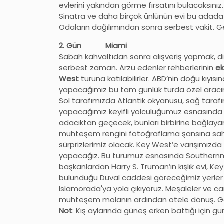
evlerini yakından görme fırsatını bulacaksınız
Sinatra ve daha birçok ünlünün evi bu adada ye
Odaların dağılımından sonra serbest vakit. 
2. Gün Miami
Sabah kahvaltıdan sonra alışveriş yapmak, d
serbest zaman. Arzu edenler rehberlerinin
ek
West
turuna katılabilirler. ABD’nin doğu kıyı
yapacağımız bu tam günlük turda özel aracım
Sol tarafımızda Atlantik okyanusu, sağ taraf
yapacağımız keyifli yolculuğumuz esnasında Flor
adacıktan geçecek, bunları birbirine bağlay
muhteşem rengini fotoğraflama şansına sahip 
sürprizlerimiz olacak. Key West’e varışımızda 
yapacağız. Bu turumuz esnasında Southernmos
başkanlardan Harry S. Truman’ın kışlık evi, K
bulunduğu Duval caddesi göreceğimiz yerler
Islamorada'ya yola çıkıyoruz. Meşaleler ve ca
muhteşem molanın ardından otele dönüş
Not
: Kış aylarında güneş erken battığı için gü