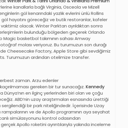
acak
Winter Park & Tarihi Orlando & Vineland Premium
rlerine kanallarla bağlı Virginia, Osceola ve Mizell
ginlerin göl kenarındaki yazlık evlerini ünlü Rollins
e göl hayatını göreceğiz ve butik restoranlar, kafeler
 vaktimiz olacak. Winter Parktan ayrıldıktan sonra
erleşimlerin bulunduğu bölgeden geçerek Orlando
ando Magic basketbol takımının sahası Amway
toğraf molası veriyoruz. Bu turumuzun son durağı
çinde Cheesecake Factory, Apple Store gibi sevdiğimiz
ts. Turumuzun ardından otelimize transfer.
serbest zaman. Arzu edenler
kaçırılmaması gereken bir tur sunacağız.
Kennedy
a Dünya’nın en ilginç yerlerinden biri olan ve çoğu
eğiz. ABD’nin uzay araştırmaları esnasında ürettiği
 sergilendiği bir park niteliğindedir. İçerisinde Uzay
tma rampalarının ve de Apollo programının aya seyahat
i canlı simülasyonunu kontrol odasından
gerçek Apollo roketini ayrıntılarıyla yakında inceleme