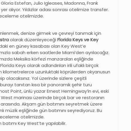
. Gloria Estefan, Julio Igleases, Madonna, Frank
r alıyor. Yıldızlar adası sonrası otelimize transfer.
Geceleme otelimizde.
inlenmek, denize girmek ve çevreyi tanımak için
stra
olarak düzenleyeceği
Florida Keys ve Key
sındaki en güney kasabası olan Key West’e
ızla sabah erken saatlerde Miami’den ayrılacağız.
ımızda Meksika körfezi manzaraları eşliğinde
ida Keys olarak adlandırılan irili ufaklı birçok
an kilometrelerce uzunluktaki köprülerden okyanusun
olacaksınız. Yol üzerinde sizlere çeşitli
burayı tanıtan kısa bir panoramik şehir turu
t Point, ünlü yazar Ernest Hemingway’in evi, eski
ey West marinası üzerinde birçok bar ve restoranın
 arasında. Akşam gün batımını seyretmek üzere
nlı müzik eşliğinde gün batımını seyrediyoruz. Bu
. Geceleme otelimizde.
n batımı Key West’te yapılabilir.