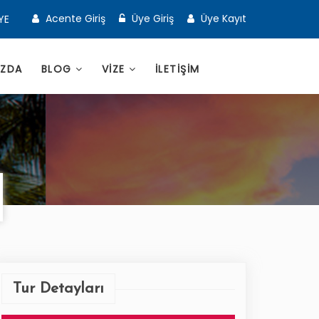
Acente Giriş
Üye Giriş
Üye Kayıt
YE
IZDA
BLOG
VİZE
İLETİŞİM
Tur Detayları