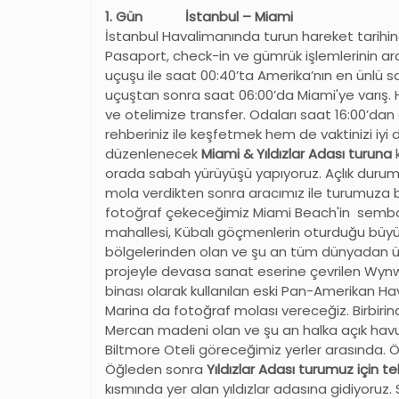
1. Gün İstanbul – Miami
İstanbul Havalimanında turun hareket tarihi
Pasaport, check-in ve gümrük işlemlerinin ard
uçuşu ile saat 00:40’ta Amerika
’
nın en ünlü sa
uçuştan sonra saat 06:00’da Miami'ye varış. 
ve otelimize transfer. Odaları saat 16:00’da
rehberiniz ile keşfetmek hem de vaktinizi iyi
düzenlenecek
Miami & Yıldızlar Adası turuna
orada sabah yürüyüşü yapıyoruz. Açlık durumu
mola verdikten sonra aracımız ile turumuza 
fotoğraf çekeceğimiz Miami Beach'in sembolle
mahallesi, Kübalı göçmenlerin oturduğu büyük
bölgelerinden olan ve şu an tüm dünyadan ü
projeyle devasa sanat eserine çevrilen Wy
binası olarak kullanılan eski Pan-Amerikan Ha
Marina da fotoğraf molası vereceğiz. Birbiri
Mercan madeni olan ve şu an halka açık hav
Biltmore Oteli göreceğimiz yerler arasında. 
Öğleden sonra
Yıldızlar Adası turumuz için t
kısmında yer alan yıldızlar adasına gidiyoruz