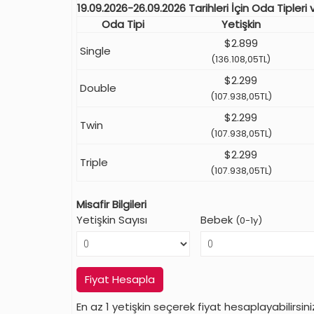
19.09.2026-26.09.2026 Tarihleri İçin Oda Tipleri v
Oda Tipi
Yetişkin
$2.899
Single
(136.108,05TL)
$2.299
Double
(107.938,05TL)
$2.299
Twin
(107.938,05TL)
$2.299
Triple
(107.938,05TL)
Misafir Bilgileri
Yetişkin Sayısı
Bebek
(0-1y)
Fiyat Hesapla
En az 1 yetişkin seçerek fiyat hesaplayabilirsini