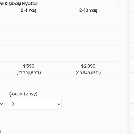
e Kişibaşı Fiyatlar
0-1 Yaş
2-12 Yaş
$590
$2.099
(27.700,50TL)
(98.548,05TL)
Çocuk
(2-12y)
z.