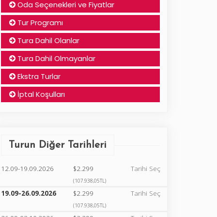
Oda Seçenekleri ve Fiyatlar
Tur Programı
Tura Dahil Olanlar
Tura Dahil Olmayanlar
Ekstra Turlar
İptal Koşulları
Turun Diğer Tarihleri
12.09-19.09.2026
$2.299
Tarihi Seç
(107.938,05TL)
19.09-26.09.2026
$2.299
Tarihi Seç
(107.938,05TL)