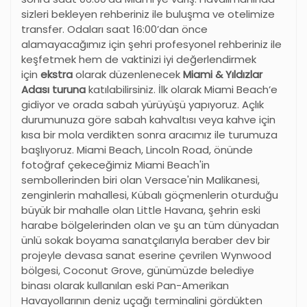
sizleri bekleyen rehberiniz ile buluşma ve otelimize
transfer. Odaları saat 16:00’dan önce
alamayacağımız için şehri profesyonel rehberiniz ile
keşfetmek hem de vaktinizi iyi değerlendirmek
için
ekstra
olarak düzenlenecek
Miami & Yıldızlar
Adası turuna
katılabilirsiniz. İlk olarak Miami Beach’e
gidiyor ve orada sabah yürüyüşü yapıyoruz. Açlık
durumunuza göre sabah kahvaltısı veya kahve için
kısa bir mola verdikten sonra aracımız ile turumuza
başlıyoruz. Miami Beach, Lincoln Road, önünde
fotoğraf çekeceğimiz Miami Beach'in
sembollerinden biri olan Versace'nin Malikanesi,
zenginlerin mahallesi, Kübalı göçmenlerin oturduğu
büyük bir mahalle olan Little Havana, şehrin eski
harabe bölgelerinden olan ve şu an tüm dünyadan
ünlü sokak boyama sanatçılarıyla beraber dev bir
projeyle devasa sanat eserine çevrilen Wynwood
bölgesi, Coconut Grove, günümüzde belediye
binası olarak kullanılan eski Pan-Amerikan
Havayollarının deniz uçağı terminalini gördükten