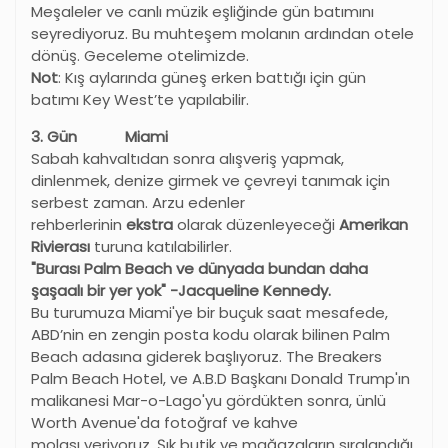
Meşaleler ve canlı müzik eşliğinde gün batımını
seyrediyoruz. Bu muhteşem molanın ardından otele
dönüş. Geceleme otelimizde.
Not
: Kış aylarında güneş erken battığı için gün
batımı Key West’te yapılabilir.
3. Gün Miami
Sabah kahvaltıdan sonra alışveriş yapmak,
dinlenmek, denize girmek ve çevreyi tanımak için
serbest zaman. Arzu edenler
rehberlerinin
ekstra
olarak düzenleyeceği
Amerikan
Rivierası
turuna katılabilirler.
"Burası Palm Beach ve dünyada bundan daha
şaşaalı bir yer yok" -Jacqueline Kennedy.
Bu turumuza Miami'ye bir buçuk saat mesafede,
ABD’nin en zengin posta kodu olarak bilinen Palm
Beach adasına giderek başlıyoruz. The Breakers
Palm Beach Hotel, ve A.B.D Başkanı Donald Trump'ın
malikanesi Mar-o-Lago'yu gördükten sonra, ünlü
Worth Avenue'da fotoğraf ve kahve
molası veriyoruz. Şık butik ve mağazaların sıralandığı