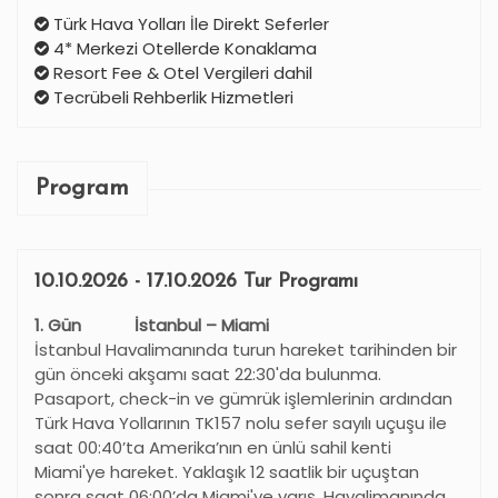
Türk Hava Yolları İle Direkt Seferler
4* Merkezi Otellerde Konaklama
Resort Fee & Otel Vergileri dahil
Tecrübeli Rehberlik Hizmetleri
Program
10.10.2026 - 17.10.2026 Tur Programı
1. Gün İstanbul – Miami
İstanbul Havalimanında turun hareket tarihinden bir
gün önceki akşamı saat 22:30'da bulunma.
Pasaport, check-in ve gümrük işlemlerinin ardından
Türk Hava Yollarının TK157 nolu sefer sayılı uçuşu ile
saat 00:40’ta Amerika
’
nın en ünlü sahil kenti
Miami'ye hareket. Yaklaşık 12 saatlik bir uçuştan
sonra saat 06:00’da Miami'ye varış. Havalimanında