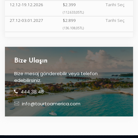
12.12-19.12.2026
$2.399
Tarihi Seç
(112.633,05TL)
27.12-03.01.2027
$2.899
Tarihi Seç
(136.108,05TL)
Bize Ulaşın
Bize mesaj gönderebilir veya telefon
edebilirsiniz.
444 38 48
info@tourtoamerica.com