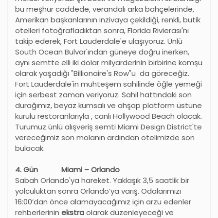
bu meşhur caddede, verandalı arka bahçelerinde,
Amerikan başkanlarının inzivaya çekildiği, renkli, butik
otelleri fotoğrafladıktan sonra, Florida Rivierası'nı
takip ederek, Fort Lauderdale'e ulaşıyoruz. Ünlü
South Ocean Bulvar'ından güneye doğru inerken,
aynı semtte elli iki dolar milyarderinin birbirine komşu
olarak yaşadığı "Billionaire's Row"u da göreceğiz.
Fort Lauderdale'in muhteşem sahilinde öğle yemeği
için serbest zaman veriyoruz. Sahil hattındaki son
durağımız, beyaz kumsalı ve ahşap platform üstüne
kurulu restoranlarıyla , canlı Hollywood Beach olacak.
Turumuz ünlü alışveriş semti Miami Design District'te
vereceğimiz son molanın ardından otelimizde son
bulacak.
4. Gün Miami – Orlando
Sabah Orlando'ya hareket. Yaklaşık 3,5 saatlik bir
yolculuktan sonra Orlando’ya varış. Odalarımızı
16:00’dan önce alamayacağımız için arzu edenler
rehberlerinin
ekstra
olarak düzenleyeceği ve