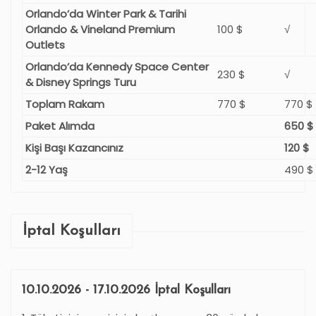
Orlando’da Winter Park & Tarihi
Orlando & Vineland Premium
100 $
√
Outlets
Orlando’da Kennedy Space Center
230 $
√
& Disney Springs Turu
Toplam Rakam
770 $
770 $
Paket Alımda
650 $
Kişi Başı Kazancınız
120 $
2-12 Yaş
490 $
İptal Koşulları
10.10.2026 - 17.10.2026 İptal Koşulları