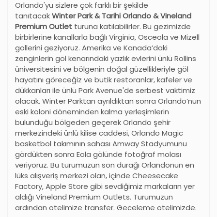
Orlando'yu sizlere çok farklı bir şekilde
tanıtacak
Winter Park & Tarihi Orlando & Vineland
Premium Outlet
turuna katılabilirler. Bu gezimizde
birbirlerine kanallarla bağlı Virginia, Osceola ve Mizell
gollerini geziyoruz. Amerika ve Kanada’daki
zenginlerin göl kenarındaki yazlık evlerini ünlü Rollins
üniversitesini ve bölgenin doğal güzellikleriyle göl
hayatını göreceğiz ve butik restoranlar, kafeler ve
dükkanları ile ünlü Park Avenue'de serbest vaktimiz
olacak. Winter Parktan ayrıldıktan sonra Orlando’nun
eski koloni döneminden kalma yerleşimlerin
bulunduğu bölgeden geçerek Orlando şehir
merkezindeki ünlü kilise caddesi, Orlando Magic
basketbol takımının sahası Amway Stadyumunu
gördükten sonra Eola gölünde fotoğraf molası
veriyoruz. Bu turumuzun son durağı Orlandonun en
lüks alışveriş merkezi olan, içinde Cheesecake
Factory, Apple Store gibi sevdiğimiz markaların yer
aldığı Vineland Premium Outlets. Turumuzun
ardından otelimize transfer. Geceleme otelimizde.