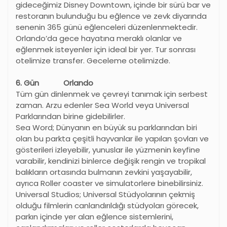
gideceğimiz Disney Downtown, içinde bir sürü bar ve
restoranın bulunduğu bu eğlence ve zevk diyarında
senenin 365 günü eğlenceleri düzenlenmektedir.
Orlando
’
da gece hayatına meraklı olanlar ve
eğlenmek isteyenler için ideal bir yer. Tur sonrası
otelimize transfer. Geceleme otelimizde.
6. Gün Orlando
Tüm gün dinlenmek ve çevreyi tanımak için serbest
zaman. Arzu edenler Sea World veya Universal
Parklarından birine gidebilirler.
Sea Word; Dünyanın en büyük su parklarından biri
olan bu parkta çeşitli hayvanlar ile yapılan şovları ve
gösterileri izleyebilir, yunuslar ile yüzmenin keyfine
varabilir, kendinizi binlerce değişik rengin ve tropikal
balıkların ortasında bulmanın zevkini yaşayabilir,
ayrıca Roller coaster ve simulatorlere binebilirsiniz.
Universal Studios; Universal Stüdyolarının çekmiş
olduğu filmlerin canlandırıldığı stüdyoları görecek,
parkın içinde yer alan eğlence sistemlerini,