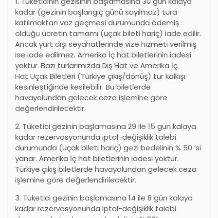
1. Tüketicinin gezisinin başlamasına 30 gün kalaya
kadar (gezinin başlangıç günü sayılmaz) tura
katılmaktan vaz geçmesi durumunda ödemiş
olduğu ücretin tamamı (uçak bileti hariç) iade edilir.
Ancak yurt dışı seyahatlerinde vize hizmeti verilmiş
ise iade edilmez. Amerika İç hat biletlerinin iadesi
yoktur. Bazı turlarımızda Dış Hat ve Amerika İç
Hat Uçak Biletleri (Türkiye çıkış/dönüş) tur kalkışı
kesinleştiğinde kesilebilir. Bu biletlerde
havayolundan gelecek ceza işlemine göre
değerlendirilecektir.
2. Tüketici gezinin başlamasına 29 ile 15 gün kalaya
kadar rezervasyonunda iptal-değişiklik talebi
durumunda (uçak bileti hariç) gezi bedelinin % 50
‘
si
yanar. Amerika İç hat biletlerinin iadesi yoktur.
Türkiye çıkış biletlerde havayolundan gelecek ceza
işlemine göre değerlendirilecektir.
3. Tüketici gezinin başlamasına 14 ile 8 gün kalaya
kadar rezervasyonunda iptal-değişiklik talebi