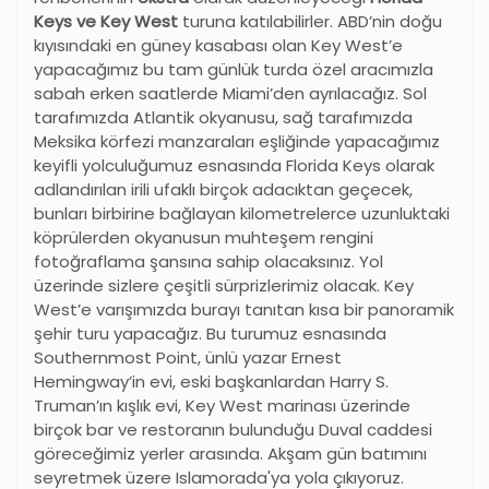
Keys ve Key West
turuna katılabilirler. ABD’nin doğu
kıyısındaki en güney kasabası olan Key West’e
yapacağımız bu tam günlük turda özel aracımızla
sabah erken saatlerde Miami’den ayrılacağız. Sol
tarafımızda Atlantik okyanusu, sağ tarafımızda
Meksika körfezi manzaraları eşliğinde yapacağımız
keyifli yolculuğumuz esnasında Florida Keys olarak
adlandırılan irili ufaklı birçok adacıktan geçecek,
bunları birbirine bağlayan kilometrelerce uzunluktaki
köprülerden okyanusun muhteşem rengini
fotoğraflama şansına sahip olacaksınız. Yol
üzerinde sizlere çeşitli sürprizlerimiz olacak. Key
West’e varışımızda burayı tanıtan kısa bir panoramik
şehir turu yapacağız. Bu turumuz esnasında
Southernmost Point, ünlü yazar Ernest
Hemingway’in evi, eski başkanlardan Harry S.
Truman’ın kışlık evi, Key West marinası üzerinde
birçok bar ve restoranın bulunduğu Duval caddesi
göreceğimiz yerler arasında. Akşam gün batımını
seyretmek üzere Islamorada'ya yola çıkıyoruz.