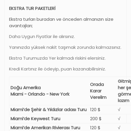
EKSTRA TUR PAKETLERİ
Ekstra turları buradan ve önceden almanızın size
avantajları;
Daha Uygun Fiyatlar ile alırsınız.
Yanınızda yüksek nakit taşımak zorunda kalmazsınız.
Ekstra Turumuzda Yer kalmadı riskini elersiniz.
Kredi Kartınız ile ödeyip, puan kazanabilirsiniz.
Gitmi
Orada
Doğu Amerika
her şe
Karar
Miami - Orlando - New York
görm
Verelim
lazım
Miami’de Şehir & Yıldızlar adası Turu
120 $
√
Miami’de Keywest Turu
200 $
√
Miami’de Amerikan Rivierası Turu
120 $
√