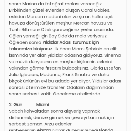
sonra Marina da fotoğraf molası vereceğiz.
Birbirinden güzel evlerden oluşan Coral Gables,
eskiden Mercan madeni olan ve şu an halka açık
havuza dönüştürülen meşhur Mercan havuzu ve
Tarihi Biltmore Oteli göreceğimiz yerler arasında.
Öğlen yemeği için Bay Side’da mola veriyoruz.
Öğleden sonra
Yıldızlar Adası turumuz için
teknemize biniyoruz.
İlk önce Miami Şehrinin en elit
kısmında yer alan yıldızlar adasına gidiyoruz. Sinema
ve müzik dünyasının en meşhur kişilerinin evlerini
yakından görme fırsatını bulacaksınız. Gloria Estefan,
Julio Igleases, Madonna, Frank Sinatra ve daha
birçok ünlünün evi bu adada yer alıyor. Yıldızlar adası
sonrası otelimize transfer. Odaların dağılımından
sonra serbest vakit. Geceleme otelimizde.
2. Gün Miami
Sabah kahvaltıdan sonra alışveriş yapmak,
dinlenmek, denize girmek ve çevreyi tanımak için
serbest zaman. Arzu edenler
rehberlerinin
ekstra
olarak düzenleyeceği
Florida