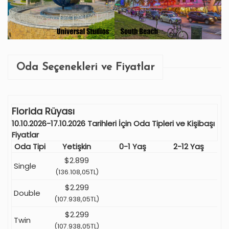
Oda Seçenekleri ve Fiyatlar
Florida Rüyası
10.10.2026-17.10.2026 Tarihleri İçin Oda Tipleri ve Kişibaşı
Fiyatlar
Oda Tipi
Yetişkin
0-1 Yaş
2-12 Yaş
$2.899
Single
(136.108,05TL)
$2.299
Double
(107.938,05TL)
$2.299
Twin
(107.938,05TL)