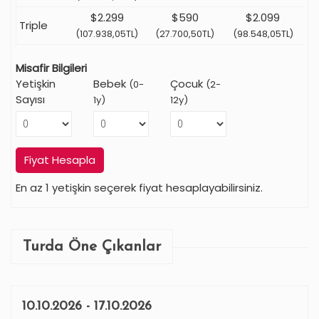
$2.299
$590
$2.099
Triple
(107.938,05TL)
(27.700,50TL)
(98.548,05TL)
Misafir Bilgileri
Yetişkin
Bebek
Çocuk
(0-
(2-
Sayısı
1y)
12y)
Fiyat Hesapla
En az 1 yetişkin seçerek fiyat hesaplayabilirsiniz.
Turda Öne Çıkanlar
10.10.2026 - 17.10.2026