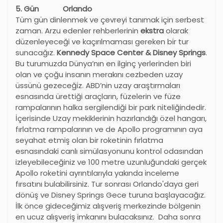
5. Gün Orlando
Tüm gün dinlenmek ve çevreyi tanımak için serbest
zaman. Arzu edenler rehberlerinin
ekstra
olarak
düzenleyeceği ve kaçırılmaması gereken bir tur
sunacağız.
Kennedy Space Center & Disney Springs
.
Bu turumuzda Dünya’nın en ilginç yerlerinden biri
olan ve çoğu insanın merakını cezbeden uzay
üssünü gezeceğiz. ABD’nin uzay araştırmaları
esnasında ürettiği araçların, füzelerin ve füze
rampalarının halka sergilendiği bir park niteliğindedir.
İçerisinde Uzay mekiklerinin hazırlandığı özel hangarı,
fırlatma rampalarının ve de Apollo programının aya
seyahat etmiş olan bir roketinin fırlatma
esnasındaki canlı simülasyonunu kontrol odasından
izleyebileceğiniz ve 100 metre uzunluğundaki gerçek
Apollo roketini ayrıntılarıyla yakında inceleme
fırsatını bulabilirsiniz. Tur sonrası Orlando'daya geri
dönüş ve Disney Springs Gece turuna başlayacağız.
İlk önce gideceğimiz alışveriş merkezinde bölgenin
en ucuz alışveriş imkanını bulacaksınız. Daha sonra