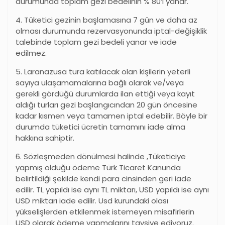
durumunda toplam gezi bedelinin % 80
‘
i yanar.
4. Tüketici gezinin başlamasına 7 gün ve daha az
olması durumunda rezervasyonunda iptal-değişiklik
talebinde toplam gezi bedeli yanar ve iade
edilmez.
5. Laranazusa tura katılacak olan kişilerin yeterli
sayıya ulaşamamalarına bağlı olarak ve/veya
gerekli gördüğü durumlarda ilan ettiği veya kayıt
aldığı turları gezi başlangıcından 20 gün öncesine
kadar kısmen veya tamamen iptal edebilir. Böyle bir
durumda tüketici ücretin tamamını iade alma
hakkına sahiptir.
6. Sözleşmeden dönülmesi halinde ,Tüketiciye
yapmış olduğu ödeme Türk Ticaret Kanunda
belirtildiği şekilde kendi para cinsinden geri iade
edilir. TL yapıldı ise aynı TL miktarı, USD yapıldı ise aynı
USD miktarı iade edilir. Usd kurundaki olası
yükselişlerden etkilenmek istemeyen misafirlerin
USD olarak ödeme yapmalarını tavsiye ediyoruz.