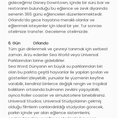
gideceğimiz Disney Downtown, içinde bir sürü bar ve
restoranın bulunduğu bu eğlence ve zevk diyarında
senenin 365 günü eğlenceleri düzenlenmektedir.
Orlando
’
da gece hayatına meraklı olanlar ve
eğlenmek isteyenler için ideal bir yer. Tur sonrası
otelimize transfer. Geceleme otelimizde.
6. Gün Orlando
Tüm gün dinlenmek ve çevreyi tanımak için serbest
zaman. Arzu edenler Sea World veya Universal
Parklarından birine gidebilirler.
Sea Word; Dünyanın en büyük su parklarından biri
olan bu parkta çeşitli hayvanlar ile yapılan şovları ve
gösterileri izleyebilir, yunuslar ile yüzmenin keyfine
varabilir, kendinizi binlerce değişik rengin ve tropikal
balıkların ortasında bulmanın zevkini yaşayabilir,
ayrıca Roller coaster ve simulatorlere binebilirsiniz.
Universal Studios; Universal Stüdyolarının çekmiş
olduğu filmlerin canlandırıldığı stüdyoları görecek,
parkın içinde yer alan eğlence sistemlerini,