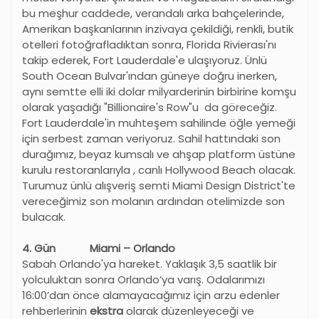
bu meşhur caddede, verandalı arka bahçelerinde,
Amerikan başkanlarının inzivaya çekildiği, renkli, butik
otelleri fotoğrafladıktan sonra, Florida Rivierası'nı
takip ederek, Fort Lauderdale'e ulaşıyoruz. Ünlü
South Ocean Bulvar'ından güneye doğru inerken,
aynı semtte elli iki dolar milyarderinin birbirine komşu
olarak yaşadığı "Billionaire's Row"u da göreceğiz.
Fort Lauderdale'in muhteşem sahilinde öğle yemeği
için serbest zaman veriyoruz. Sahil hattındaki son
durağımız, beyaz kumsalı ve ahşap platform üstüne
kurulu restoranlarıyla , canlı Hollywood Beach olacak.
Turumuz ünlü alışveriş semti Miami Design District'te
vereceğimiz son molanın ardından otelimizde son
bulacak.
4. Gün Miami – Orlando
Sabah Orlando'ya hareket. Yaklaşık 3,5 saatlik bir
yolculuktan sonra Orlando’ya varış. Odalarımızı
16:00’dan önce alamayacağımız için arzu edenler
rehberlerinin
ekstra
olarak düzenleyeceği ve