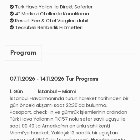
Türk Hava Yolları İle Direkt Seferler
4* Merkezi Otellerde Konaklama
Resort Fee & Otel Vergileri dahil
Tecrübeli Rehberlik Hizmetleri
Program
07.11.2026 - 14.11.2026 Tur Programı
1. Gün İstanbul – Miami
İstanbul Havalimanında turun hareket tarihinden bir
gün önceki akşamı saat 22:30'da bulunma.
Pasaport, check-in ve gümrük işlemlerinin ardından
Türk Hava Yollarının TK157 nolu sefer sayılı uçuşu ile
saat 00:40’ta Amerika
’
nın en ünlü sahil kenti
Miami'ye hareket. Yaklaşık 12 saatlik bir uçuştan
sonra saat 06:00’da Miami'ye varış. Havalimanında