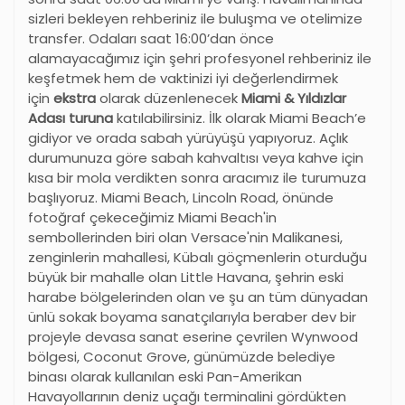
sizleri bekleyen rehberiniz ile buluşma ve otelimize
transfer. Odaları saat 16:00’dan önce
alamayacağımız için şehri profesyonel rehberiniz ile
keşfetmek hem de vaktinizi iyi değerlendirmek
için
ekstra
olarak düzenlenecek
Miami & Yıldızlar
Adası turuna
katılabilirsiniz. İlk olarak Miami Beach’e
gidiyor ve orada sabah yürüyüşü yapıyoruz. Açlık
durumunuza göre sabah kahvaltısı veya kahve için
kısa bir mola verdikten sonra aracımız ile turumuza
başlıyoruz. Miami Beach, Lincoln Road, önünde
fotoğraf çekeceğimiz Miami Beach'in
sembollerinden biri olan Versace'nin Malikanesi,
zenginlerin mahallesi, Kübalı göçmenlerin oturduğu
büyük bir mahalle olan Little Havana, şehrin eski
harabe bölgelerinden olan ve şu an tüm dünyadan
ünlü sokak boyama sanatçılarıyla beraber dev bir
projeyle devasa sanat eserine çevrilen Wynwood
bölgesi, Coconut Grove, günümüzde belediye
binası olarak kullanılan eski Pan-Amerikan
Havayollarının deniz uçağı terminalini gördükten