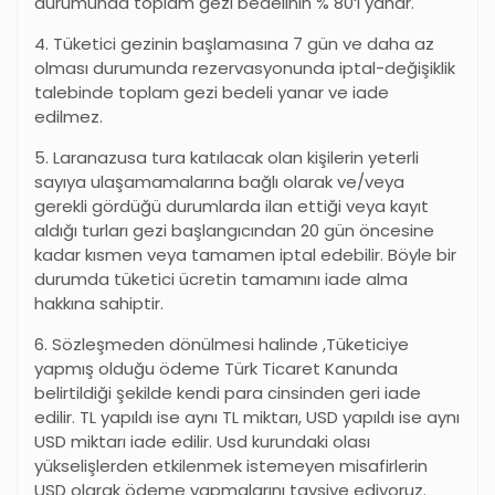
durumunda toplam gezi bedelinin % 80
‘
i yanar.
4. Tüketici gezinin başlamasına 7 gün ve daha az
olması durumunda rezervasyonunda iptal-değişiklik
talebinde toplam gezi bedeli yanar ve iade
edilmez.
5. Laranazusa tura katılacak olan kişilerin yeterli
sayıya ulaşamamalarına bağlı olarak ve/veya
gerekli gördüğü durumlarda ilan ettiği veya kayıt
aldığı turları gezi başlangıcından 20 gün öncesine
kadar kısmen veya tamamen iptal edebilir. Böyle bir
durumda tüketici ücretin tamamını iade alma
hakkına sahiptir.
6. Sözleşmeden dönülmesi halinde ,Tüketiciye
yapmış olduğu ödeme Türk Ticaret Kanunda
belirtildiği şekilde kendi para cinsinden geri iade
edilir. TL yapıldı ise aynı TL miktarı, USD yapıldı ise aynı
USD miktarı iade edilir. Usd kurundaki olası
yükselişlerden etkilenmek istemeyen misafirlerin
USD olarak ödeme yapmalarını tavsiye ediyoruz.