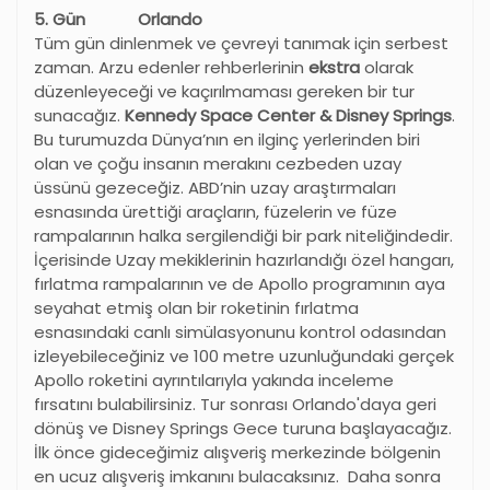
5. Gün Orlando
Tüm gün dinlenmek ve çevreyi tanımak için serbest
zaman. Arzu edenler rehberlerinin
ekstra
olarak
düzenleyeceği ve kaçırılmaması gereken bir tur
sunacağız.
Kennedy Space Center & Disney Springs
.
Bu turumuzda Dünya’nın en ilginç yerlerinden biri
olan ve çoğu insanın merakını cezbeden uzay
üssünü gezeceğiz. ABD’nin uzay araştırmaları
esnasında ürettiği araçların, füzelerin ve füze
rampalarının halka sergilendiği bir park niteliğindedir.
İçerisinde Uzay mekiklerinin hazırlandığı özel hangarı,
fırlatma rampalarının ve de Apollo programının aya
seyahat etmiş olan bir roketinin fırlatma
esnasındaki canlı simülasyonunu kontrol odasından
izleyebileceğiniz ve 100 metre uzunluğundaki gerçek
Apollo roketini ayrıntılarıyla yakında inceleme
fırsatını bulabilirsiniz. Tur sonrası Orlando'daya geri
dönüş ve Disney Springs Gece turuna başlayacağız.
İlk önce gideceğimiz alışveriş merkezinde bölgenin
en ucuz alışveriş imkanını bulacaksınız. Daha sonra