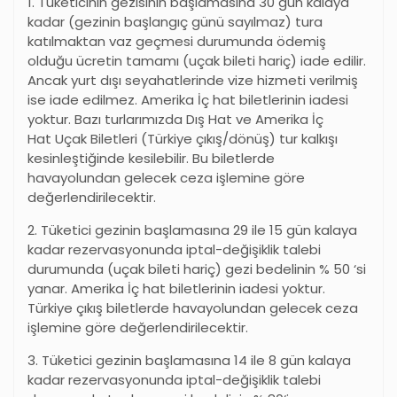
1. Tüketicinin gezisinin başlamasına 30 gün kalaya
kadar (gezinin başlangıç günü sayılmaz) tura
katılmaktan vaz geçmesi durumunda ödemiş
olduğu ücretin tamamı (uçak bileti hariç) iade edilir.
Ancak yurt dışı seyahatlerinde vize hizmeti verilmiş
ise iade edilmez. Amerika İç hat biletlerinin iadesi
yoktur. Bazı turlarımızda Dış Hat ve Amerika İç
Hat Uçak Biletleri (Türkiye çıkış/dönüş) tur kalkışı
kesinleştiğinde kesilebilir. Bu biletlerde
havayolundan gelecek ceza işlemine göre
değerlendirilecektir.
2. Tüketici gezinin başlamasına 29 ile 15 gün kalaya
kadar rezervasyonunda iptal-değişiklik talebi
durumunda (uçak bileti hariç) gezi bedelinin % 50
‘
si
yanar. Amerika İç hat biletlerinin iadesi yoktur.
Türkiye çıkış biletlerde havayolundan gelecek ceza
işlemine göre değerlendirilecektir.
3. Tüketici gezinin başlamasına 14 ile 8 gün kalaya
kadar rezervasyonunda iptal-değişiklik talebi