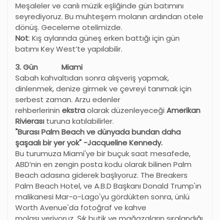
Meşaleler ve canlı müzik eşliğinde gün batımını
seyrediyoruz. Bu muhteşem molanın ardından otele
dönüş. Geceleme otelimizde.
Not
: Kış aylarında güneş erken battığı için gün
batımı Key West’te yapılabilir.
3. Gün Miami
Sabah kahvaltıdan sonra alışveriş yapmak,
dinlenmek, denize girmek ve çevreyi tanımak için
serbest zaman. Arzu edenler
rehberlerinin
ekstra
olarak düzenleyeceği
Amerikan
Rivierası
turuna katılabilirler.
"Burası Palm Beach ve dünyada bundan daha
şaşaalı bir yer yok" -Jacqueline Kennedy.
Bu turumuza Miami'ye bir buçuk saat mesafede,
ABD’nin en zengin posta kodu olarak bilinen Palm
Beach adasına giderek başlıyoruz. The Breakers
Palm Beach Hotel, ve A.B.D Başkanı Donald Trump'ın
malikanesi Mar-o-Lago'yu gördükten sonra, ünlü
Worth Avenue'da fotoğraf ve kahve
molası veriyoruz. Şık butik ve mağazaların sıralandığı