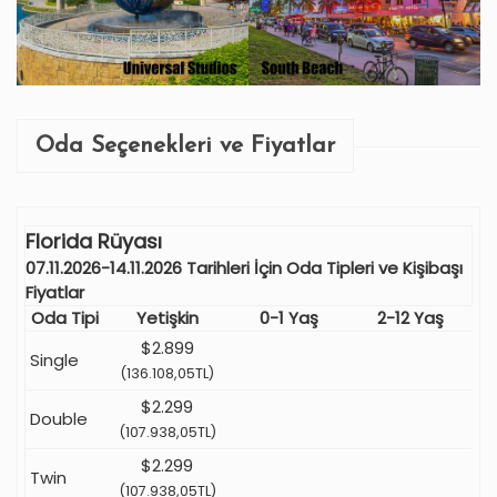
Oda Seçenekleri ve Fiyatlar
Florida Rüyası
07.11.2026-14.11.2026 Tarihleri İçin Oda Tipleri ve Kişibaşı
Fiyatlar
Oda Tipi
Yetişkin
0-1 Yaş
2-12 Yaş
$2.899
Single
(136.108,05TL)
$2.299
Double
(107.938,05TL)
$2.299
Twin
(107.938,05TL)