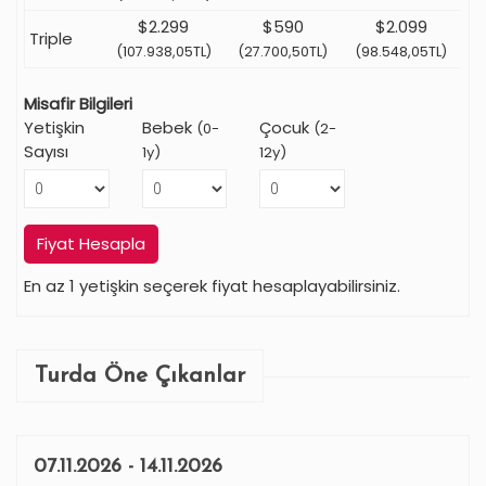
$2.299
$590
$2.099
Triple
(107.938,05TL)
(27.700,50TL)
(98.548,05TL)
Misafir Bilgileri
Yetişkin
Bebek
Çocuk
(0-
(2-
Sayısı
1y)
12y)
Fiyat Hesapla
En az 1 yetişkin seçerek fiyat hesaplayabilirsiniz.
Turda Öne Çıkanlar
07.11.2026 - 14.11.2026