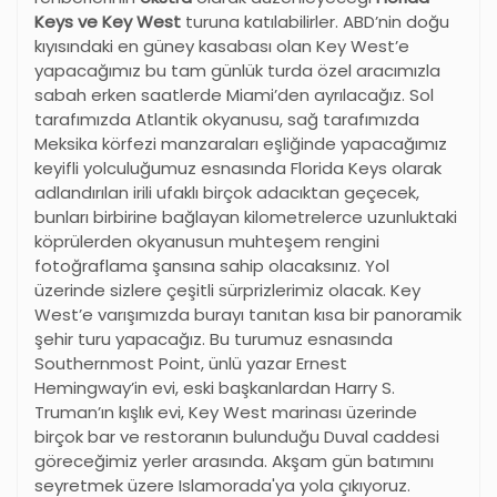
Keys ve Key West
turuna katılabilirler. ABD’nin doğu
kıyısındaki en güney kasabası olan Key West’e
yapacağımız bu tam günlük turda özel aracımızla
sabah erken saatlerde Miami’den ayrılacağız. Sol
tarafımızda Atlantik okyanusu, sağ tarafımızda
Meksika körfezi manzaraları eşliğinde yapacağımız
keyifli yolculuğumuz esnasında Florida Keys olarak
adlandırılan irili ufaklı birçok adacıktan geçecek,
bunları birbirine bağlayan kilometrelerce uzunluktaki
köprülerden okyanusun muhteşem rengini
fotoğraflama şansına sahip olacaksınız. Yol
üzerinde sizlere çeşitli sürprizlerimiz olacak. Key
West’e varışımızda burayı tanıtan kısa bir panoramik
şehir turu yapacağız. Bu turumuz esnasında
Southernmost Point, ünlü yazar Ernest
Hemingway’in evi, eski başkanlardan Harry S.
Truman’ın kışlık evi, Key West marinası üzerinde
birçok bar ve restoranın bulunduğu Duval caddesi
göreceğimiz yerler arasında. Akşam gün batımını
seyretmek üzere Islamorada'ya yola çıkıyoruz.