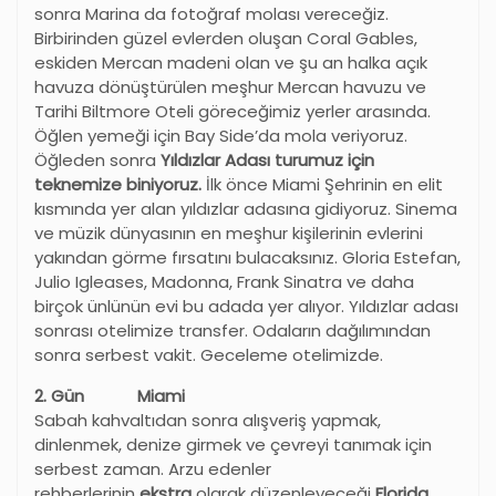
sonra Marina da fotoğraf molası vereceğiz.
Birbirinden güzel evlerden oluşan Coral Gables,
eskiden Mercan madeni olan ve şu an halka açık
havuza dönüştürülen meşhur Mercan havuzu ve
Tarihi Biltmore Oteli göreceğimiz yerler arasında.
Öğlen yemeği için Bay Side’da mola veriyoruz.
Öğleden sonra
Yıldızlar Adası turumuz için
teknemize biniyoruz.
İlk önce Miami Şehrinin en elit
kısmında yer alan yıldızlar adasına gidiyoruz. Sinema
ve müzik dünyasının en meşhur kişilerinin evlerini
yakından görme fırsatını bulacaksınız. Gloria Estefan,
Julio Igleases, Madonna, Frank Sinatra ve daha
birçok ünlünün evi bu adada yer alıyor. Yıldızlar adası
sonrası otelimize transfer. Odaların dağılımından
sonra serbest vakit. Geceleme otelimizde.
2. Gün Miami
Sabah kahvaltıdan sonra alışveriş yapmak,
dinlenmek, denize girmek ve çevreyi tanımak için
serbest zaman. Arzu edenler
rehberlerinin
ekstra
olarak düzenleyeceği
Florida