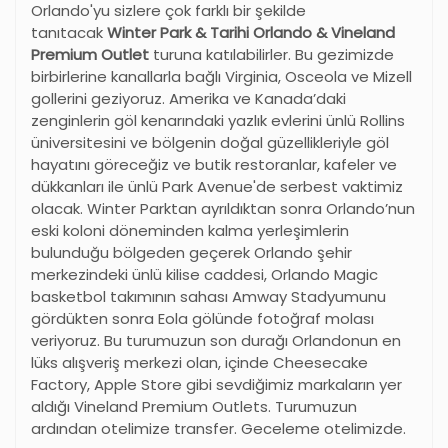
Orlando'yu sizlere çok farklı bir şekilde
tanıtacak
Winter Park & Tarihi Orlando & Vineland
Premium Outlet
turuna katılabilirler. Bu gezimizde
birbirlerine kanallarla bağlı Virginia, Osceola ve Mizell
gollerini geziyoruz. Amerika ve Kanada’daki
zenginlerin göl kenarındaki yazlık evlerini ünlü Rollins
üniversitesini ve bölgenin doğal güzellikleriyle göl
hayatını göreceğiz ve butik restoranlar, kafeler ve
dükkanları ile ünlü Park Avenue'de serbest vaktimiz
olacak. Winter Parktan ayrıldıktan sonra Orlando’nun
eski koloni döneminden kalma yerleşimlerin
bulunduğu bölgeden geçerek Orlando şehir
merkezindeki ünlü kilise caddesi, Orlando Magic
basketbol takımının sahası Amway Stadyumunu
gördükten sonra Eola gölünde fotoğraf molası
veriyoruz. Bu turumuzun son durağı Orlandonun en
lüks alışveriş merkezi olan, içinde Cheesecake
Factory, Apple Store gibi sevdiğimiz markaların yer
aldığı Vineland Premium Outlets. Turumuzun
ardından otelimize transfer. Geceleme otelimizde.