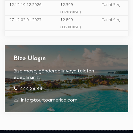
12.12-19.12.2026
$2.399
Tarihi Seç
(112.633,05TL)
27.12-03.01.2027
$2.899
Tarihi Seç
(136.108,05TL)
Bize Ulaşın
Bize mesaj gönderebilir veya telefon
edebilirsiniz.
444 38 48
info@tourtoamerica.com