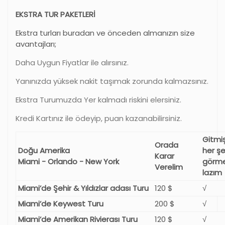
EKSTRA TUR PAKETLERİ
Ekstra turları buradan ve önceden almanızın size
avantajları;
Daha Uygun Fiyatlar ile alırsınız.
Yanınızda yüksek nakit taşımak zorunda kalmazsınız.
Ekstra Turumuzda Yer kalmadı riskini elersiniz.
Kredi Kartınız ile ödeyip, puan kazanabilirsiniz.
Gitmi
Orada
Doğu Amerika
her şe
Karar
Miami - Orlando - New York
görm
Verelim
lazım
Miami’de Şehir & Yıldızlar adası Turu
120 $
√
Miami’de Keywest Turu
200 $
√
Miami’de Amerikan Rivierası Turu
120 $
√