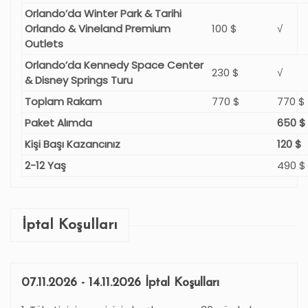
Orlando’da Winter Park & Tarihi
Orlando & Vineland Premium
100 $
√
Outlets
Orlando’da Kennedy Space Center
230 $
√
& Disney Springs Turu
Toplam Rakam
770 $
770 $
Paket Alımda
650 $
Kişi Başı Kazancınız
120 $
2-12 Yaş
490 $
İptal Koşulları
07.11.2026 - 14.11.2026 İptal Koşulları