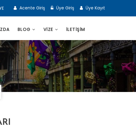
Acente Giriş
Üye Giriş
Üye Kayıt
YE
IZDA
BLOG
VİZE
İLETİŞİM
ARI