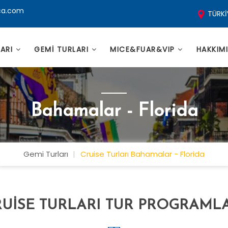
ca.com
TÜRKİ
LARI
GEMİ TURLARI
MICE&FUAR&VIP
HAKKIM
Bahamalar - Florida
Gemi Turları
Cruise Turları Bahamalar - Florida
UISE TURLARI TUR PROGRAML