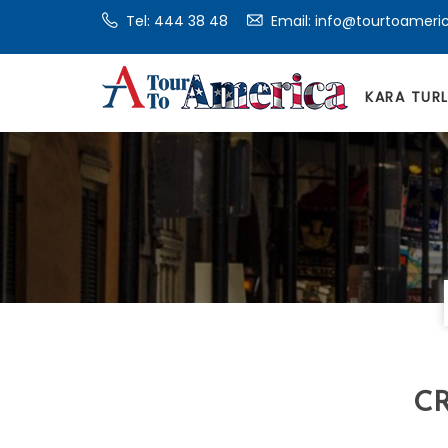
Tel:
444 38 48
Email: info@tourtoameri
KARA TUR
CR