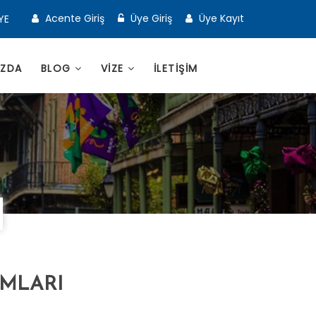
Acente Giriş
Üye Giriş
Üye Kayıt
YE
IZDA
BLOG
VİZE
İLETİŞİM
MLARI