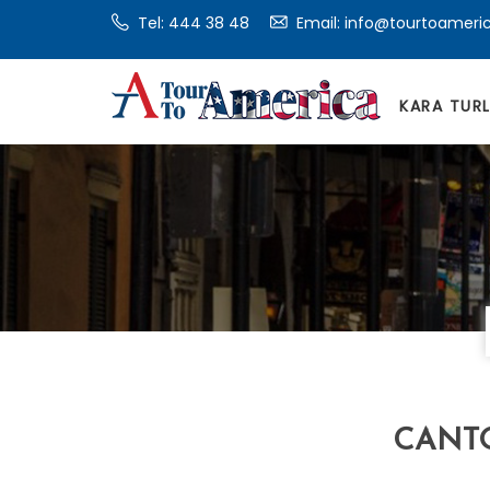
Tel:
444 38 48
Email: info@tourtoameri
KARA TUR
CANT