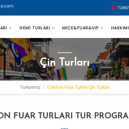
ca.com
TÜRKİ
LARI
GEMİ TURLARI
MICE&FUAR&VIP
HAKKIM
Çin Turları
Turlarımız
Canton Fuar Turları Çin Turları
ON FUAR TURLARI TUR PROGRA