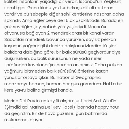
kaliteli insanların yaşadığı bir yerdir. İstanbul’un Yeşilyurt
semti gibi. Gece klübü yoktur birkaç kaliteli restoran
vardır ve bu sebeple diğer sahil kentlerine nazaran daha
sakindir. Ama eğlenceye de 15 dk uzaklıktadır. Burada en
çok sevdiğim şey, sabah yürüyüşleriydi. Marina’yı
okyanusa bağlayan 2 mendirek arası bir kanal vardır.
Sabahları mendirek boyunca yürürken, sayısız pelikan
kuşunun yağmur gibi denize dalışlarını izlerdim. Kuşlar
balıklara daldığına göre, bir balık sürüsü geçiyordur diye
düşünürken, bu balık sürürsünün ne yada neler
tarafından kovalandığını hemen anlarsınız. Daha pelikan
yağmuru bitmeden balık sürüsünü önlerine katan
yunuslar ortaya çıkar. Bu national Geographic
manzarayı hemen, hemen her gün görürdüm. Hatta bir
kere yavru balina girmişti kanala.
Marina Del Rey in en keyifli akşam üstlerini Salt Otel’in
(Şimdiki adı Marina Del Rey Hotel) barında happy hour
da geçirdim. Bir de hava güzelse gün batımında
mükemmel oluyor.