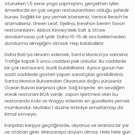
otururken 1,5 sene yoga yapmıştım, gerçekten iyiler.
Amerika’da en çok vegan restaurantların olduğu şehirdir
burası. Sağlıklı bir şey yemek isterseniz, Venice Beach’te
aramalısınız. Green Leaf, Gjelina, Erewhon benim favori
restoranlarım. Abbot Kinney’deki Salt & Straw
dondurmacısı çok iyidir. Daha 10-15 dk sıra beklemeden
dondurma almışlığım olmadı. Hep kalabalıktır.
Daha Batı’ya devam edersek, Santa Monica’ya varırsınız.
Trafiğe kapalı 3 üncü caddesi pek ünlüdür. Bu caddede
bir çok restaurant, butik bulabilirsiniz. Ayrıca günün her
saati caddede gösteri yapan sanatçıları görebilirsiniz.
Santa Monica Bulvarından Okyanusa doğru yürüseniz
Ocean Bulvarı karşınıza çıkar. Sağ köşede en sevdiğim
steak restoranı BOA vardır. Japon işletmesi olan bu
restoranda Kobi ve Wagyu etlerinin en güzellerini yemek
mümkündür. Mutlaka 1 düzine istiridye ısmarlamayı da
ihmal etmeyin.
Karşıdan karşıya geçtiğinizde, okyanus ve aranıza bir yar
ve otoban girer. Manzaraya doyum olmaz. Hele hele gün