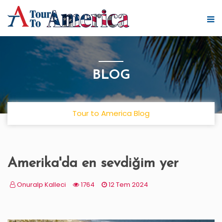
BLOG
Tour to America Blog
Amerika'da en sevdiğim yer
Onuralp Kalleci
1764
12 Tem 2024