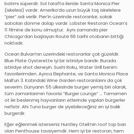
batımı süperdir. Sol tarafta ileride Santa Monica Pier
(iskelesi) vardır. Amerika’da uzun büyük taş iskelelere
“pier” adı verilir. Pier’in üzerinde restoranlar, sokak
satıcıları dönme dolap vardır. Lobster Restoran Ocean’s
11 filmine de konu olmuştur. Aynı zamanda pier
Chicago’dan başlayan Route 66 tarihi otobanın bittiği
noktadır.
Ocean Bulvarı’nın üzerindeki restoranlar çok güzeldir.
Blue Plate Oysterette iyi bir istiridye barıdır. Burada
istiridye shot deneyin. Sushi Roku, Water Grill benim
favorilerimden. Ayrıca Elephante, ve Santa Monica Place
Mall’un 3. Katındaki Wine Garden restoranlarını da çok
severim. Dünyanın 55 ülkesinde burger yemiş biri olarak,
tüm zamanlarımın favorisi “Burger Lounge” … Tamamen
ot ile beslenmiş hayvanların etlerinde yapılan burgerler
nefistir. Ahi Tuna burger de yiyebileceğiniz en iyi balık
burgerdir.
Eğer eğlenmek isterseniz Huntley Oteli’nin roof top barı
olan Penthouse tavsiyemdir. Hem iyi bir restoran, hem