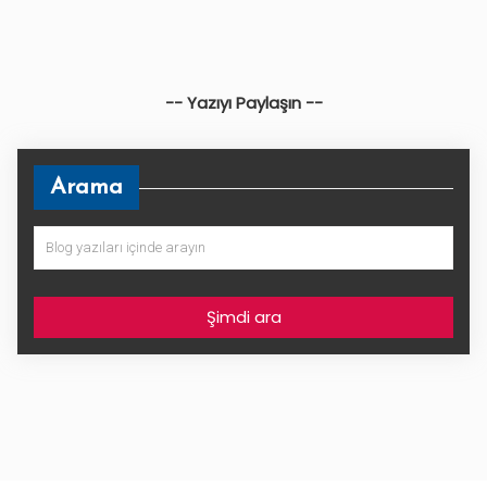
-- Yazıyı Paylaşın --
Arama
Şimdi ara