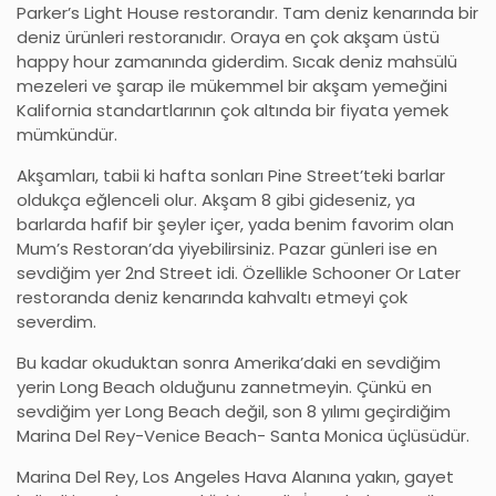
Parker’s Light House restorandır. Tam deniz kenarında bir
deniz ürünleri restoranıdır. Oraya en çok akşam üstü
happy hour zamanında giderdim. Sıcak deniz mahsülü
mezeleri ve şarap ile mükemmel bir akşam yemeğini
Kalifornia standartlarının çok altında bir fiyata yemek
mümkündür.
Akşamları, tabii ki hafta sonları Pine Street’teki barlar
oldukça eğlenceli olur. Akşam 8 gibi gideseniz, ya
barlarda hafif bir şeyler içer, yada benim favorim olan
Mum’s Restoran’da yiyebilirsiniz. Pazar günleri ise en
sevdiğim yer 2nd Street idi. Özellikle Schooner Or Later
restoranda deniz kenarında kahvaltı etmeyi çok
severdim.
Bu kadar okuduktan sonra Amerika’daki en sevdiğim
yerin Long Beach olduğunu zannetmeyin. Çünkü en
sevdiğim yer Long Beach değil, son 8 yılımı geçirdiğim
Marina Del Rey-Venice Beach- Santa Monica üçlüsüdür.
Marina Del Rey, Los Angeles Hava Alanına yakın, gayet