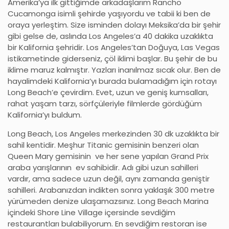
Amerika’ya ilk gittiğimde arkadaşlarım Rancho
Cucamonga isimli şehirde yaşıyordu ve tabii ki ben de
oraya yerleştim. Size isminden dolayı Meksika’da bir şehir
gibi gelse de, aslında Los Angeles’a 40 dakika uzaklıkta
bir Kalifornia şehridir. Los Angeles’tan Doğuya, Las Vegas
istikametinde giderseniz, çöl iklimi başlar. Bu şehir de bu
iklime maruz kalmıştır. Yazları inanılmaz sıcak olur. Ben de
hayalimdeki Kalifornia’yı burada bulamadığım için rotayı
Long Beach’e çevirdim. Evet, uzun ve geniş kumsalları,
rahat yaşam tarzı, sörfçüleriyle filmlerde gördüğüm
Kalifornia’yı buldum.
Long Beach, Los Angeles merkezinden 30 dk uzaklıkta bir
sahil kentidir. Meşhur Titanic gemisinin benzeri olan
Queen Mary gemisinin ve her sene yapılan Grand Prix
araba yarışlarının ev sahibidir. Adı gibi uzun sahilleri
vardır, ama sadece uzun değil, aynı zamanda geniştir
sahilleri. Arabanızdan indikten sonra yaklaşık 300 metre
yürümeden denize ulaşamazsınız. Long Beach Marina
içindeki Shore Line Village içersinde sevdiğim
restaurantları bulabiliyorum. En sevdiğim restoran ise