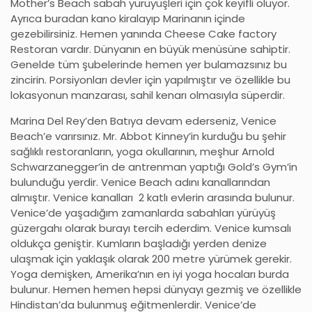
Mother’s Beach sabah yürüyüşleri için çok keyifli oluyor.
Ayrıca buradan kano kiralayıp Marinanın içinde
gezebilirsiniz. Hemen yanında Cheese Cake factory
Restoran vardır. Dünyanın en büyük menüsüne sahiptir.
Genelde tüm şubelerinde hemen yer bulamazsınız bu
zincirin. Porsiyonları devler için yapılmıştır ve özellikle bu
lokasyonun manzarası, sahil kenarı olmasıyla süperdir.
Marina Del Rey’den Batıya devam ederseniz, Venice
Beach’e varırsınız. Mr. Abbot Kinney’in kurduğu bu şehir
sağlıklı restoranların, yoga okullarının, meşhur Arnold
Schwarzanegger’in de antrenman yaptığı Gold’s Gym’in
bulunduğu yerdir. Venice Beach adını kanallarından
almıştır. Venice kanalları 2 katlı evlerin arasında bulunur.
Venice’de yaşadığım zamanlarda sabahları yürüyüş
güzergahı olarak burayı tercih ederdim. Venice kumsalı
oldukça geniştir. Kumların başladığı yerden denize
ulaşmak için yaklaşık olarak 200 metre yürümek gerekir.
Yoga demişken, Amerika’nın en iyi yoga hocaları burda
bulunur. Hemen hemen hepsi dünyayı gezmiş ve özellikle
Hindistan’da bulunmuş eğitmenlerdir. Venice’de