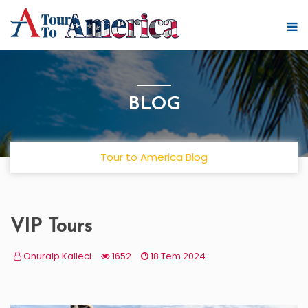
BLOG
Tour to America Blog
VIP Tours
Onuralp Kalleci
1652
18 Tem 2024