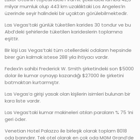
milyar mumluk olup 443 km uzaklıktaki Los Angeles’in
üzerinde seyir halindeki bir uçaktan görülebilmektedir.
Las Vegas’taki günlük tüketilen karides 30 tondur ve bu
Abd’deki şehirlerde tüketilen karideslerin toplamına
eşittir.
Bir kişi Las Vegas’taki tüm otellerdeki odaların hepsinde
birer gün kalmak istese 288 yıla ihtiyacı vardır.
Fedex’in sahibi Frederick W. Smith şirketindeki son $5000
dolar ile kumar oynayıp kazandığı $27000 ile şirketini
batmaktan kurtarmıştır.
Las Vegas’a girişi yasak olan kişilerin isimleri bulunan bir
kara liste vardır.
Las Vegas’taki kumar makineleri atılan paraların % 75 ‘ini
geri öder.
Venetian Hotel Palazzo ile birleşik olarak toplam 8018
oda barındırır. Tek otel olarak en çok oda MGM Grand’de