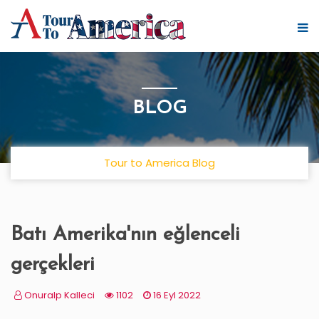
BLOG
Tour to America Blog
Batı Amerika'nın eğlenceli
gerçekleri
Onuralp Kalleci
1102
16 Eyl 2022