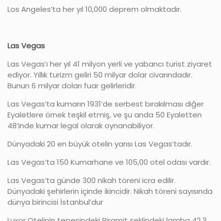
Los Angeles’ta her yıl 10,000 deprem olmaktadır.
Las Vegas
Las Vegas’ı her yıl 41 milyon yerli ve yabancı turist ziyaret
ediyor. Yıllık turizm geliri 50 milyar dolar civarındadır.
Bunun 6 milyar doları fuar gelirleridir.
Las Vegas’ta kumarın 1931’de serbest bırakılması diğer
Eyaletlere örnek teşkil etmiş, ve şu anda 50 Eyaletten
48’inde kumar legal olarak oynanabiliyor.
Dünyadaki 20 en büyük otelin yarısı Las Vegas’tadır.
Las Vegas’ta 150 Kumarhane ve 105,00 otel odası vardır.
Las Vegas’ta günde 300 nikah töreni icra edilir.
Dünyadaki şehirlerin içinde ikincidir. Nikah töreni sayısında
dünya birincisi İstanbul’dur
Luxor Otelinin tepesindeki Piramit şeklindeki lamba 42,3