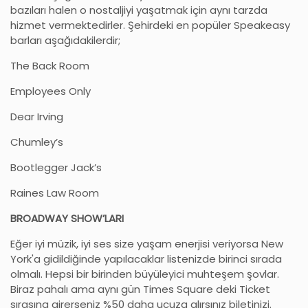
bazıları halen o nostaljiyi yaşatmak için aynı tarzda
hizmet vermektedirler. Şehirdeki en popüler Speakeasy
barları aşağıdakilerdir;
The Back Room
Employees Only
Dear Irving
Chumley’s
Bootlegger Jack’s
Raines Law Room
BROADWAY SHOW’LARI
Eğer iyi müzik, iyi ses size yaşam enerjisi veriyorsa New
York'a gidildiğinde yapılacaklar listenizde birinci sırada
olmalı. Hepsi bir birinden büyüleyici muhteşem şovlar.
Biraz pahalı ama aynı gün Times Square deki Ticket
sırasına girerseniz %50 daha ucuza alırsınız biletinizi.