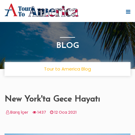
BLOG
Tour to America Blog
New York'ta Gece Hayatı
Barış İçer
1437
12 Oca 2021