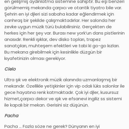
en gelişmiş aydınlatma sistemine sahiptir. Bu eşi benzeri
görülmemiş mekanda çarpıcı ve otantik tiyatro bile var.
Şehrin en iyi djleri sizi sabaha kadar eğlendirmek için
canhıraş bir şekilde çalışmaktadırlar. Her salonda her
zevke uygun müzik türü bulabilirsiniz. Gerçekten de
herkes için her şey var. Burası new york’un dans pistlerinin
anasıdır. Renkli ışıklar, dev disko topları, trapez
sanatçıları, muhteşem efektleri ve tabi ki go-go kızları.
Bu mekana girebilmek için kesinlikle düzgün bir
kıyafetinizin olması gerekiyor.
Cielo
Ultra şık ve elektronik müzik alanında uzmanlaşmış bir
mekandır. Özellikle yetişkinler için vip odalı lüks salonlar ile
gece hayatına renk katmaktadır. Çok iyi djler, kusursuz
hizmet,çarpıcı dekor ve ışık ve efsanevi ingiliz ss sistemi
ile kapalı bir mekan. Gerisini siz düşünün.
Pacha
Pacha … Fazla söze ne gerek? Dünyanın en iyi