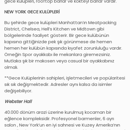
gece kulüpleri, rooftop barlar ve kokteyl barlar vardır.
NEW YORK GECE KULÜPLERİ
Bu şehirde gece kulüpleri Manhattan’ın Meatpacking
District, Chelsea, Hell’s Kitchen ve Midtown gibi
bölgelerinde faaliyet gösterir. Bir gece kulübünün
kapısına gittiğinizde pek şık görünmese de hemen
hemen her kulübün kapısında kıyafet zorunluluğu vardır.
Örneğin Spor ayakkabı ile mekanlara giremezsiniz.
Mutlaka şık bir makosen veya casual bir ayakkabınız
olmalı.
**Gece Kulüplerinin sahipleri, işletmecileri ve popülaritesi
sık sık değişmektedir. Adresler aynı kalsa da isimler
değişebiliyor.
Webster Hall
40.000 dönüm arazi üzerine kurulmuş kocaman bir
eğlence kompleksidir. Profesyonel barmenler, 6 ayrı
salon , New York’un en iyi sahnesi ve Kuzey Amerika’nın