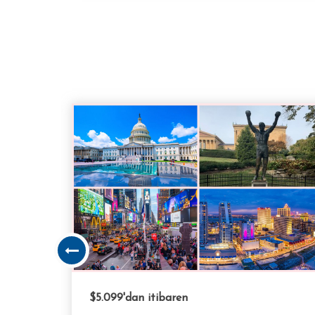
$3.099
'dan itibaren
Çin Turları