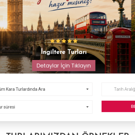
Çin Turları
Detaylar İçin Tıklayın
üm Kara Turlardında Ara
r süresi