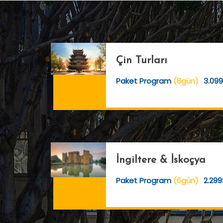
Çin Turları
Paket Program
(8gün)
3.099
İngiltere & İskoçya
Paket Program
(6gün)
2.299