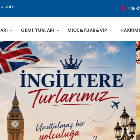
ca.com
TÜRKİ
LARI
GEMİ TURLARI
MICE&FUAR&VIP
HAKKIM