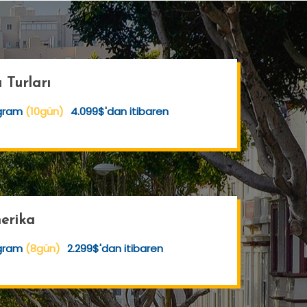
 Turları
ogram
(10gün)
4.099$'dan itibaren
erika
ogram
(8gün)
2.299$'dan itibaren