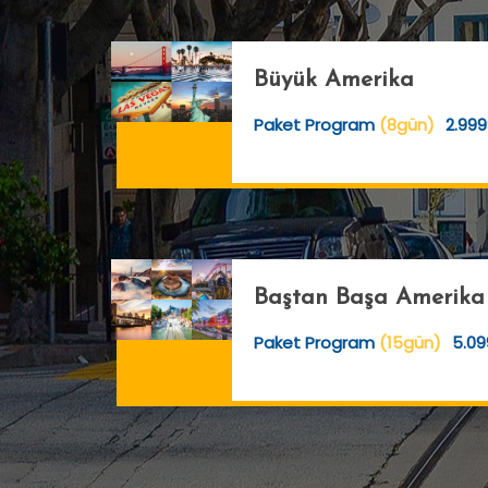
Büyük Amerika
Paket Program
(8gün)
2.999
Baştan Başa Amerika
Paket Program
(15gün)
5.09