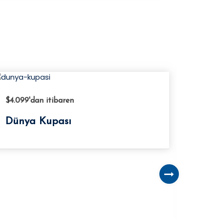
$2.399
'dan itibaren
$2.09