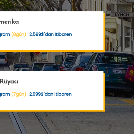
merika
ogram
(8gün)
2.599$'dan itibaren
 Rüyası
ogram
(7gün)
2.099$'dan itibaren