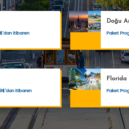
Doğu A
$'dan itibaren
Paket Pr
Florida
9$'dan itibaren
Paket Pr