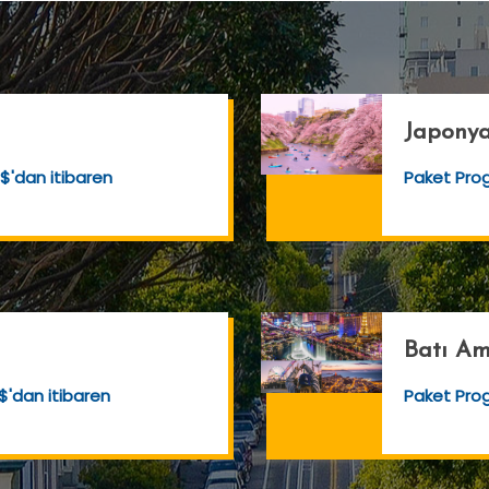
Japonya
$'dan itibaren
Paket Pr
Batı Am
$'dan itibaren
Paket Pr