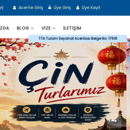
Acente Giriş
Üye Giriş
Üye Kayıt
YE
IZDA
BLOG
VİZE
İLETİŞİM
TTA Turizm Seyahat Acentası Belge No: 17616