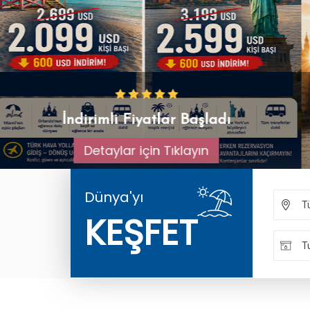
İngiltere Turları
Detaylar İçin Tıklayın
Dünya'yı
T
KEŞFET
Tu